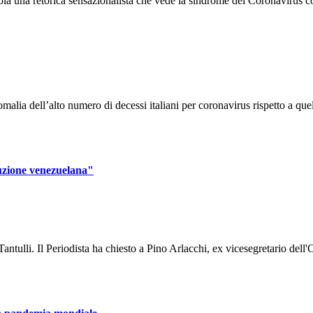
la una retorica sensazionalista che vede la sindrome del Coronavirus co
alia dell’alto numero di decessi italiani per coronavirus rispetto a quel
ruzione venezuelana"
ntulli. Il Periodista ha chiesto a Pino Arlacchi, ex vicesegretario dell'O