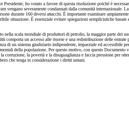
r Presidente, ho votato a favore di questa risoluzione poiché è necessario
aram vengano severamente condannati dalla comunità internazionale. La 
ersone durante 160 diversi attacchi. È importante esaminare ampiamente 
erribile situazione. È essenziale evitare spiegazioni semplicistiche basate
to nella scala mondiale di produttori di petrolio, la maggior parte dei suo
tti comporta un accesso alle risorse e una redistribuzione delle entrate 
anza di un sistema giudiziario indipendente, imparziale ed accessibile pe
 fondamentali della popolazione. Per questo motivo, con questo Documento
la corruzione, la povertà e la disuguaglianza e faccia pressione per ott
ibero che tenga in considerazione i diritti umani.