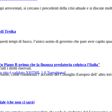
arroventati, si cercano i precedenti della crisi attuale e si discute molto
 di Troika
uesti tempi di fuoco, l’unico uomo di governo che pare aver capito qual
n Piano B prima che la finanza predatoria colpisca l'Italia"
 i diritti riservati.
sore, come commenta l’ accordo del Consiglio Europeo dell’ altro ieri ch
ale (che non ci sarà)