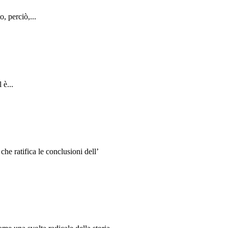
, perciò,...
 è...
e ratifica le conclusioni dell’