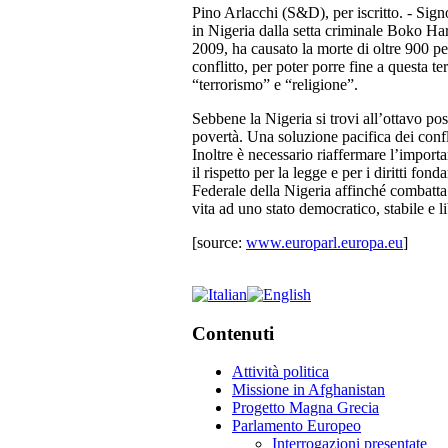
Pino Arlacchi (S&D), per iscritto. - Signo
in Nigeria dalla setta criminale Boko H
2009, ha causato la morte di oltre 900 p
conflitto, per poter porre fine a questa t
“terrorismo” e “religione”.
Sebbene la Nigeria si trovi all’ottavo pos
povertà. Una soluzione pacifica dei confli
Inoltre è necessario riaffermare l’import
il rispetto per la legge e per i diritti
Federale della Nigeria affinché combatta 
vita ad uno stato democratico, stabile e l
[source:
www.europarl.europa.eu
]
Contenuti
Attività politica
Missione in Afghanistan
Progetto Magna Grecia
Parlamento Europeo
Interrogazioni presentate