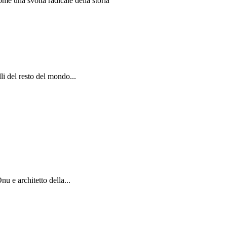
me una svolta radicale della storia
li del resto del mondo...
nu e architetto della...