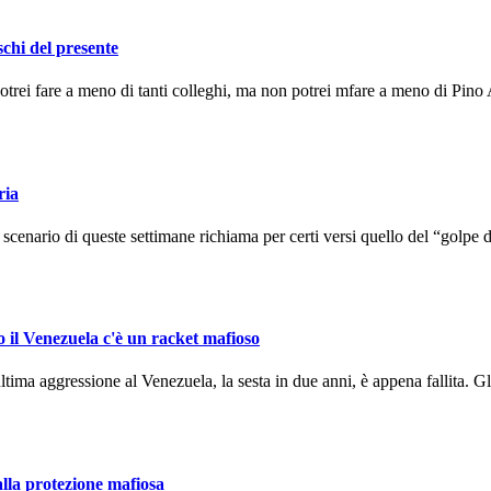
schi del presente
ei fare a meno di tanti colleghi, ma non potrei mfare a meno di Pino A
ria
enario di queste settimane richiama per certi versi quello del “golpe d
o il Venezuela c'è un racket mafioso
ma aggressione al Venezuela, la sesta in due anni, è appena fallita. Gli
alla protezione mafiosa