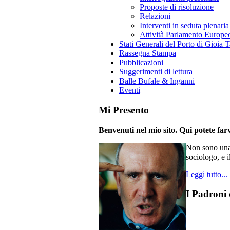
Proposte di risoluzione
Relazioni
Interventi in seduta plenaria
Attività Parlamento Europ
Stati Generali del Porto di Gioia 
Rassegna Stampa
Pubblicazioni
Suggerimenti di lettura
Balle Bufale & Inganni
Eventi
Mi Presento
Benvenuti nel mio sito. Qui potete farv
Non sono una 
sociologo, e i
Leggi tutto...
I Padroni