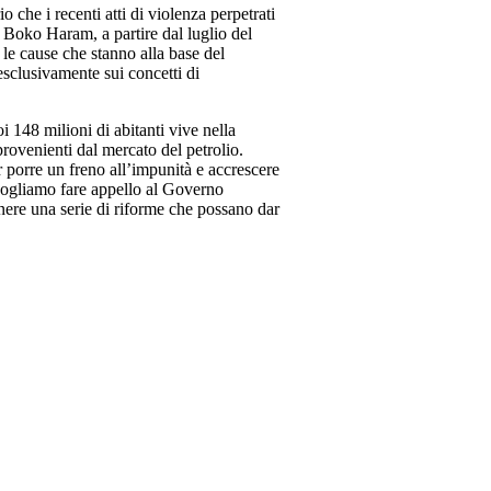
 che i recenti atti di violenza perpetrati
Boko Haram, a partire dal luglio del
le cause che stanno alla base del
 esclusivamente sui concetti di
i 148 milioni di abitanti vive nella
provenienti dal mercato del petrolio.
r porre un freno all’impunità e accrescere
 vogliamo fare appello al Governo
enere una serie di riforme che possano dar