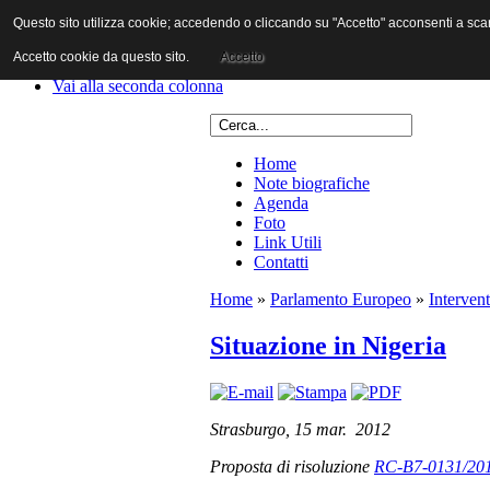
Questo sito utilizza cookie; accedendo o cliccando su "Accetto" acconsenti a scaric
Vai al contenuto
Vai alla navigazione principale
Accetto cookie da questo sito.
Accetto
Vai alla prima colonna
Vai alla seconda colonna
Home
Note biografiche
Agenda
Foto
Link Utili
Contatti
Home
»
Parlamento Europeo
»
Intervent
Situazione in Nigeria
Strasburgo, 15 mar. 2012
Proposta di risoluzione
RC-B7-0131/20