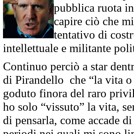
pubblica ruota in
capire ciò che mi
tentativo di cos
intellettuale e militante poli
Continuo perciò a star dentr
di Pirandello che “la vita o 
goduto finora del raro privi
ho solo “vissuto” la vita, se
di pensarla, come accade di
periodi nei quali mi sono lim