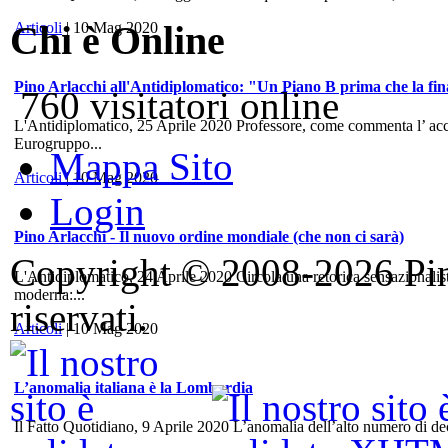
Chi è Online
Articoli
| 10 Mag 2020
Pino Arlacchi all'Antidiplomatico: "Un Piano B prima che la fina
760 visitatori online
L'Antidiplomatico, 25 Aprile 2020 Professore, come commenta l’ accord
Eurogruppo...
Mappa Sito
Articoli
| 10 Mag 2020
Login
Pino Arlacchi - Il nuovo ordine mondiale (che non ci sarà)
Copyright © 2008-2026 Pino 
L'Antidiplomatico, 24 Aprile 2020 Circola una retorica sensazionalis
moderna:...
riservati.
Articoli
| 10 Mag 2020
L’anomalia italiana è la Lombardia
Il Fatto Quotidiano, 9 Aprile 2020 L’anomalia dell’alto numero di dece