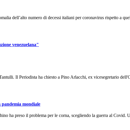
alia dell’alto numero di decessi italiani per coronavirus rispetto a quel
ruzione venezuelana"
ntulli. Il Periodista ha chiesto a Pino Arlacchi, ex vicesegretario dell'O
lla pandemia mondiale
ino ha preso il problema per le corna, scegliendo la guerra al Covid. U