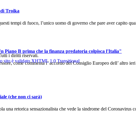
 di Troika
uesti tempi di fuoco, l’unico uomo di governo che pare aver capito qual
n Piano B prima che la finanza predatoria colpisca l'Italia"
 i diritti riservati.
sore, come commenta l’ accordo del Consiglio Europeo dell’ altro ieri ch
ale (che non ci sarà)
la una retorica sensazionalista che vede la sindrome del Coronavirus co