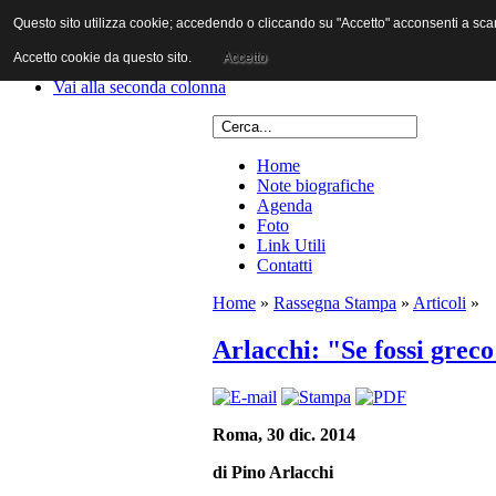
Questo sito utilizza cookie; accedendo o cliccando su "Accetto" acconsenti a scaric
Vai al contenuto
Vai alla navigazione principale
Accetto cookie da questo sito.
Accetto
Vai alla prima colonna
Vai alla seconda colonna
Home
Note biografiche
Agenda
Foto
Link Utili
Contatti
Home
»
Rassegna Stampa
»
Articoli
»
Arlacchi: "Se fossi greco
Roma, 30 dic. 2014
di Pino Arlacchi