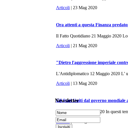
Articoli
| 23 Mag 2020
Ora attenti a questa Finanza predato
Il Fatto Quotidiano 21 Maggio 2020 Lo sc
Articoli
| 21 Mag 2020
"Dietro l'aggressione imperiale contr
L'Antidiplomatico 12 Maggio 2020 L’ ulti
Articoli
| 13 Mag 2020
Newsletter
Gli Stati Uniti dal governo mondiale 
La Fionda, 7 Maggio 2020 In questi tempi 
Articoli
| 10 Mag 2020