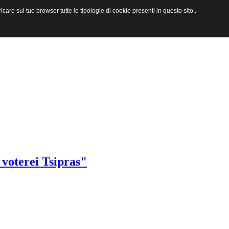
are sul tuo browser tutte le tipologie di cookie presenti in questo sito..
 voterei Tsipras"