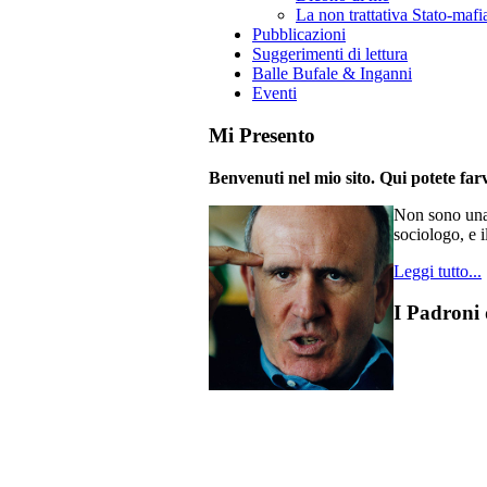
La non trattativa Stato-mafi
Pubblicazioni
Suggerimenti di lettura
Balle Bufale & Inganni
Eventi
Mi Presento
Benvenuti nel mio sito. Qui potete farv
Non sono una 
sociologo, e i
Leggi tutto...
I Padroni