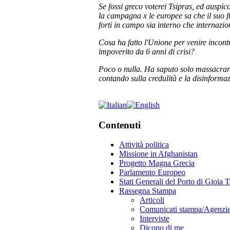
Se fossi greco voterei Tsipras, ed auspico
la campagna x le europee sa che il suo ful
forti in campo sia interno che internazion
Cosa ha fatto l'Unione per venire incontr
impoverito da 6 anni di crisi?
Poco o nulla. Ha saputo solo massacrare
contando sulla credulità e la disinformaz
Contenuti
Attività politica
Missione in Afghanistan
Progetto Magna Grecia
Parlamento Europeo
Stati Generali del Porto di Gioia 
Rassegna Stampa
Articoli
Comunicati stampa/Agenzi
Interviste
Dicono di me