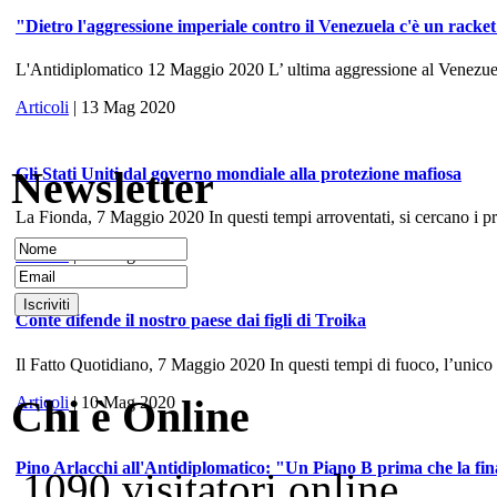
"Dietro l'aggressione imperiale contro il Venezuela c'è un racke
L'Antidiplomatico 12 Maggio 2020 L’ ultima aggressione al Venezuela, 
Articoli
| 13 Mag 2020
Newsletter
Gli Stati Uniti dal governo mondiale alla protezione mafiosa
La Fionda, 7 Maggio 2020 In questi tempi arroventati, si cercano i prece
Articoli
| 10 Mag 2020
Conte difende il nostro paese dai figli di Troika
Il Fatto Quotidiano, 7 Maggio 2020 In questi tempi di fuoco, l’unico
Chi è Online
Articoli
| 10 Mag 2020
Pino Arlacchi all'Antidiplomatico: "Un Piano B prima che la fina
1090 visitatori online