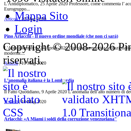
L'Antidiplomatico, 25 Aprile 2020 Professore, come commenta l’ accord
Eurogruppo...
Mappa Sito
Articoli
| 10 Mag 2020
Login
Pino Arlacchi - Il nuovo ordine mondiale (che non ci sarà)
Copyright © 2008-2026 Pino 
L'Antidiplomatico, 24 Aprile 2020 Circola una retorica sensazionalis
moderna:...
riservati.
Articoli
| 10 Mag 2020
L’anomalia italiana è la Lombardia
Il Fatto Quotidiano, 9 Aprile 2020 L’anomalia dell’alto numero di dece
Articoli
| 10 Mag 2020
Arlacchi: «A Miami i soldi della corruzione venezuelana"