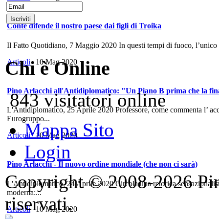
Conte difende il nostro paese dai figli di Troika
Il Fatto Quotidiano, 7 Maggio 2020 In questi tempi di fuoco, l’unico
Chi è Online
Articoli
| 10 Mag 2020
Pino Arlacchi all'Antidiplomatico: "Un Piano B prima che la fina
843 visitatori online
L'Antidiplomatico, 25 Aprile 2020 Professore, come commenta l’ accord
Eurogruppo...
Mappa Sito
Articoli
| 10 Mag 2020
Login
Pino Arlacchi - Il nuovo ordine mondiale (che non ci sarà)
Copyright © 2008-2026 Pino 
L'Antidiplomatico, 24 Aprile 2020 Circola una retorica sensazionalis
moderna:...
riservati.
Articoli
| 10 Mag 2020