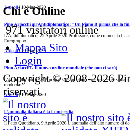
Chi è Online
Articoli
| 10 Mag 2020
Pino Arlacchi all'Antidiplomatico: "Un Piano B prima che la fina
971 visitatori online
L'Antidiplomatico, 25 Aprile 2020 Professore, come commenta l’ accord
Eurogruppo...
Mappa Sito
Articoli
| 10 Mag 2020
Login
Pino Arlacchi - Il nuovo ordine mondiale (che non ci sarà)
Copyright © 2008-2026 Pino 
L'Antidiplomatico, 24 Aprile 2020 Circola una retorica sensazionalis
moderna:...
riservati.
Articoli
| 10 Mag 2020
L’anomalia italiana è la Lombardia
Il Fatto Quotidiano, 9 Aprile 2020 L’anomalia dell’alto numero di dece