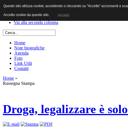
Questo sito utilizza cookie; accedendo o cliccando su "Accetto" acconsenti a scaric
Vai al contenuto
Vai alla navigazione principale
Accetto cookie da questo sito.
Accetto
Vai alla prima colonna
Vai alla seconda colonna
Home
Note biografiche
Agenda
Foto
Link Utili
Contatti
Home
»
Rassegna Stampa
Droga, legalizzare è sol