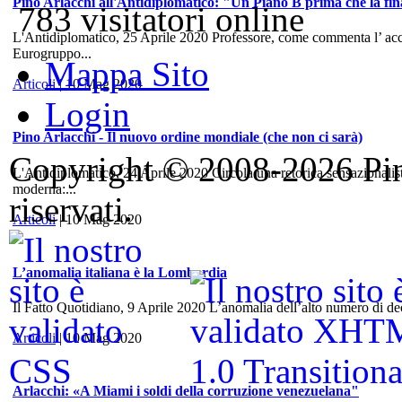
Pino Arlacchi all'Antidiplomatico: "Un Piano B prima che la fina
783 visitatori online
L'Antidiplomatico, 25 Aprile 2020 Professore, come commenta l’ accord
Eurogruppo...
Mappa Sito
Articoli
| 10 Mag 2020
Login
Pino Arlacchi - Il nuovo ordine mondiale (che non ci sarà)
Copyright © 2008-2026 Pino 
L'Antidiplomatico, 24 Aprile 2020 Circola una retorica sensazionalis
moderna:...
riservati.
Articoli
| 10 Mag 2020
L’anomalia italiana è la Lombardia
Il Fatto Quotidiano, 9 Aprile 2020 L’anomalia dell’alto numero di dece
Articoli
| 10 Mag 2020
Arlacchi: «A Miami i soldi della corruzione venezuelana"