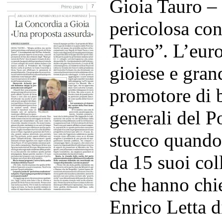
Gioia Tauro –
pericolosa con
Tauro”. L’euro
gioiese e gran
promotore di b
generali del P
stucco quando 
da 15 suoi col
che hanno chie
Enrico Letta d