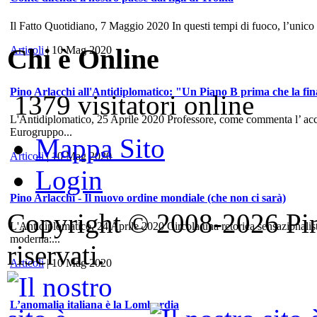
Il Fatto Quotidiano, 7 Maggio 2020 In questi tempi di fuoco, l’unico
Chi è Online
Articoli
| 10 Mag 2020
Pino Arlacchi all'Antidiplomatico: "Un Piano B prima che la fina
1379 visitatori online
L'Antidiplomatico, 25 Aprile 2020 Professore, come commenta l’ accord
Eurogruppo...
Mappa Sito
Articoli
| 10 Mag 2020
Login
Pino Arlacchi - Il nuovo ordine mondiale (che non ci sarà)
Copyright © 2008-2026 Pino 
L'Antidiplomatico, 24 Aprile 2020 Circola una retorica sensazionalis
moderna:...
riservati.
Articoli
| 10 Mag 2020
L’anomalia italiana è la Lombardia