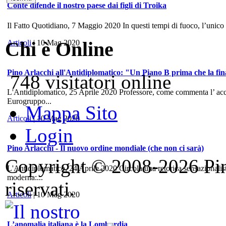
Conte difende il nostro paese dai figli di Troika
Il Fatto Quotidiano, 7 Maggio 2020 In questi tempi di fuoco, l’unico
Chi è Online
Articoli
| 10 Mag 2020
Pino Arlacchi all'Antidiplomatico: "Un Piano B prima che la fina
748 visitatori online
L'Antidiplomatico, 25 Aprile 2020 Professore, come commenta l’ accord
Eurogruppo...
Mappa Sito
Articoli
| 10 Mag 2020
Login
Pino Arlacchi - Il nuovo ordine mondiale (che non ci sarà)
Copyright © 2008-2026 Pino 
L'Antidiplomatico, 24 Aprile 2020 Circola una retorica sensazionalis
moderna:...
riservati.
Articoli
| 10 Mag 2020
L’anomalia italiana è la Lombardia