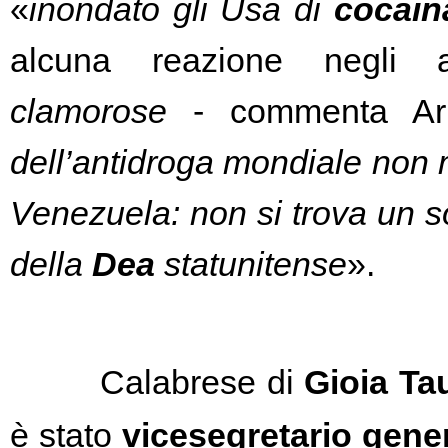
«
inondato gli Usa di 
cocain
alcuna reazione negli am
clamorose 
- commenta Arl
dell’antidroga mondiale non m
Venezuela: non si trova un s
della 
Dea
 statunitense
».
Calabrese di 
Gioia Ta
è stato 
vicesegretario gene