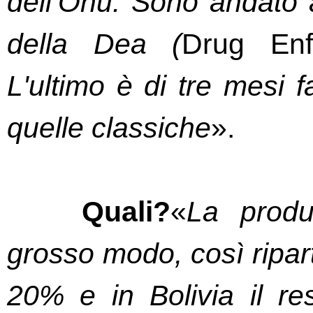
dell’Onu. Sono andato a r
della Dea (
Drug Enf
L'ultimo è di tre mesi f
quelle classiche
».
Quali?
«
La produ
grosso modo, così riparti
20% e in Bolivia il re