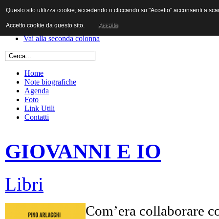
Questo sito utilizza cookie; accedendo o cliccando su "Accetto" acconsenti a scaric
Vai al contenuto
Vai alla navigazione principale
Accetto cookie da questo sito.
Accetto
Vai alla prima colonna
Vai alla seconda colonna
Home
Note biografiche
Agenda
Foto
Link Utili
Contatti
GIOVANNI E IO
Libri
Com’era collaborare co