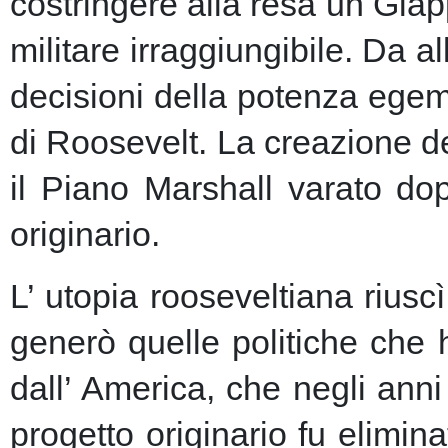
costringere alla resa un Giap
militare irraggiungibile.
Da al
decisioni della potenza egem
di Roosevelt. La creazione de
il Piano Marshall varato dop
originario.
L’ utopia rooseveltiana riusc
generò quelle politiche che 
dall’ America, che negli anni 
progetto originario fu elimin