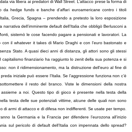
data via libera ai predatori di Wall Street. L’attacco prese la forma di
o da hedge funds e banche d’affari euroamericane contro i titoli
, Italia, Grecia, Spagna – prendendo a pretesto la loro esposizione
sa narrativa dell’imminente default dell’Italia che obbligò Berlusconi a
Monti, sistemò le cose facendo pagare a pensionati e lavoratori. La
vo con il whatever it takes di Mario Draghi e con l’euro bastonato e
nza Stato. A quasi dieci anni di distanza, gli attori sono gli stessi
 capitalismo finanziario ha raggiunto lo zenit della sua potenza e si
so: non il ridimensionamento, ma la distruzione dell’euro al fine di
preda iniziale può essere l’Italia. Se l’aggressione funziona non c’è
ottomettere il resto del branco. Viste le dimensioni della nostra
 assieme a noi. Questo tipo di gioco è presente nella testa della
ella testa delle sue potenziali vittime, alcune delle quali non sono
no di armi di attacco e di difesa non indifferenti. Se usate per tempo.
ranno la Germania e la Francia per difendere l’eurozona all’inizio
tania sul pericolo di default dell’Italia con impennata dello spread?