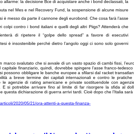
o allarme: la decisione Bce di acquistare anche i bond declassati, la
enuta nel Mes e nel Recovery Fund, la sospensione di alcune misure
 E si è messo da parte il cannone degli eurobond. Che cosa farà l’asse
olpi contro i bond italiani e quelli degli altri Piigs? Attenderà che
enterà di ripetere il “golpe dello spread” a favore di esecutivi
tesi è insostenibile perché dietro l’angolo oggi ci sono solo governi
marco svalutato che si avvale di un vasto spazio di cambi fissi, l’euro 
del capitale finanziario, quindi, dovrebbe spingere l’asse franco-tedes
) si possono obbligare le banche europee a sfilarsi dal racket transatla
lità a breve termine dei capitali internazionali e contro le pratiche 
e le agenzie di rating americane e private sostituendole con agenz
. E si potrebbe arrivare fino al limite di far risorgere la sfida al dol
che questa dichiarazione di guerra arrivi tardi. Cioè dopo che l’Italia sar
a/articoli/2020/05/21/ora-attenti-a-questa-finanza-