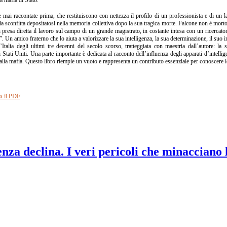
e mai raccontate prima, che restituiscono con nettezza il profilo di un professionista e di un l
alla sconfitta depositatosi nella memoria collettiva dopo la sua tragica morte. Falcone non è mo
presa diretta il lavoro sul campo di un grande magistrato, in costante intesa con un ricercato
. Un amico fraterno che lo aiuta a valorizzare la sua intelligenza, la sua determinazione, il suo i
Italia degli ultimi tre decenni del secolo scorso, tratteggiata con maestria dall’autore: la s
 Stati Uniti. Una parte importante è dedicata al racconto dell’influenza degli apparati d’intellig
a alla mafia. Questo libro riempie un vuoto e rappresenta un contributo essenziale per conoscere 
a il PDF
nza declina. I veri pericoli che minacciano