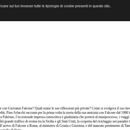
are sul tuo browser tutte le tipologie di cookie presenti in questo sito..
 con Giovanni Falcone? Quali erano le sue riflessioni più private? Come si svolgeva il suo lav
editi, Pino Arlacchi racconta per la prima volta la storia della sua amicizia con Falcone dal 1980 f
 a Palermo, l’eccezionale impresa conoscitiva e giudiziaria che porterà al maxiprocesso, i viaggi
 del grande traffico di eroina tra la Sicilia e gli Stati Uniti, la scoperta del riciclaggio nei paradi
ell’arrivo di Falcone a Roma, al ministero di Grazia e Giustizia, e del mancato pentimento di Tan
a mafia di Stato.