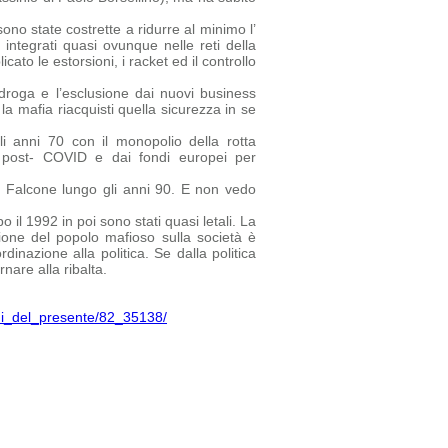
no state costrette a ridurre al minimo l’
 integrati quasi ovunque nelle reti della
ato le estorsioni, i racket ed il controllo
droga e l’esclusione dai nuovi business
la mafia riacquisti quella sicurezza in se
i anni 70 con il monopolio della rotta
ca post- COVID e dai fondi europei per
a Falcone lungo gli anni 90. E non vedo
 il 1992 in poi sono stati quasi letali. La
one del popolo mafioso sulla società è
inazione alla politica. Se dalla politica
nare alla ribalta.
chi_del_presente/82_35138/