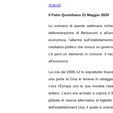
Articoli
Il Fatto Quotidiano 21 Maggio 2020
Lo scenario di queste settimane richia
defenestrazione di Berlusconi e all’a
economica, l’allarme sull’indebitamento
mediatico-politico che invoca un governo
c’è però un elemento in comune: il risch
all’eurozona.
La crisi del 2008-12 fu soprattutto finanz
una parte la Cina lo teneva in ostaggi
c’era l’Europa con la sua moneta nata
dollaro. L’euro era arrivato a coprire i
globale di riserva alternativa al bigliet
dell’establishment Usa, il quale si orien