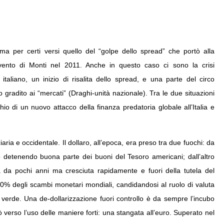
ma per certi versi quello del “golpe dello spread” che portò alla
vvento di Monti nel 2011. Anche in questo caso ci sono la crisi
 italiano, un inizio di risalita dello spread, e una parte del circo
 gradito ai “mercati” (Draghi-unità nazionale). Tra le due situazioni
io di un nuovo attacco della finanza predatoria globale all’Italia e
iaria e occidentale. Il dollaro, all’epoca, era preso tra due fuochi: da
o detenendo buona parte dei buoni del Tesoro americani; dall’altro
 da pochi anni ma cresciuta rapidamente e fuori della tutela del
l 30% degli scambi monetari mondiali, candidandosi al ruolo di valuta
to verde. Una de-dollarizzazione fuori controllo è da sempre l’incubo
tò verso l’uso delle maniere forti: una stangata all’euro. Superato nel