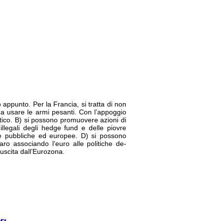
appunto. Per la Francia, si tratta di non
co a usare le armi pesanti. Con l’appoggio
ntico. B) si possono promuovere azioni di
illegali degli hedge fund e delle piovre
ie pubbliche ed europee. D) si possono
laro associando l’euro alle politiche de-
à uscita dall’Eurozona.