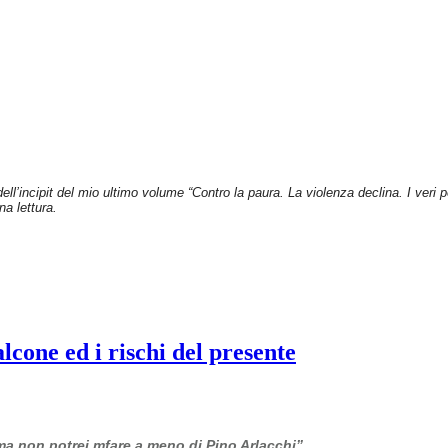
dell’incipit del mio ultimo volume “Contro la paura. La violenza declina. I veri
na lettura.
cone ed i rischi del presente
 ma non potrei mfare a meno di Pino Arlacchi”