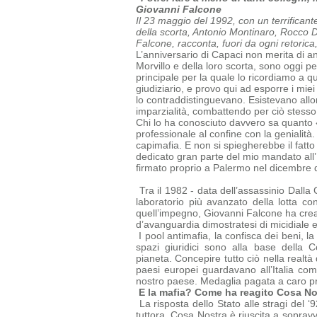
Giovanni Falcone
Il 23 maggio del 1992, con un terrificant
della scorta, Antonio Montinaro, Rocco Di 
Falcone, racconta, fuori da ogni retorica
L’anniversario di Capaci non merita di an
Morvillo e della loro scorta, sono oggi p
principale per la quale lo ricordiamo a 
giudiziario, e provo qui ad esporre i mie
lo contraddistinguevano. Esistevano allor
imparzialità, combattendo per ciò stesso
Chi lo ha conosciuto davvero sa quanto 
professionale al confine con la genialità.
capimafia.
E non si spiegherebbe il fatto
dedicato gran parte del mio mandato all’
firmato proprio a Palermo nel dicembre 
Tra il 1982 - data dell’assassinio Dalla 
laboratorio più avanzato della lotta co
quell’impegno, Giovanni Falcone ha creat
d’avanguardia dimostratesi di micidiale 
I pool antimafia, la confisca dei beni, la
spazi giuridici sono alla base della
C
pianeta.
Concepire tutto ciò nella realtà
paesi europei guardavano all’Italia c
nostro paese. Medaglia pagata a caro prez
E la mafia? Come ha reagito Cosa No
La risposta dello Stato alle stragi del 
tuttora. Cosa Nostra è riuscita a
sopravv