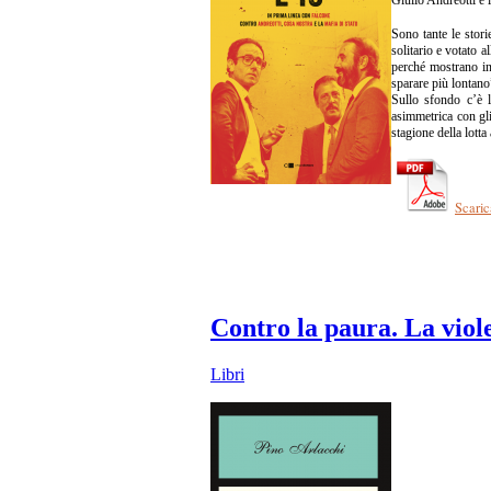
Sono tante le stori
solitario e votato 
perché mostrano in 
sparare più lontano”
Sullo sfondo c’è l’
asimmetrica con gli
stagione della lott
Scaric
Contro la paura. La viole
Libri