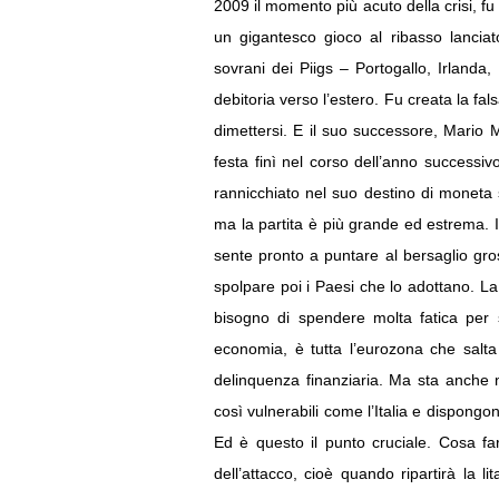
2009 il momento più acuto della crisi, fu 
un gigantesco gioco al ribasso lanciat
sovrani dei Piigs – Portogallo, Irlanda
debitoria verso l’estero. Fu creata la fal
dimettersi. E il suo successore, Mario 
festa finì nel corso dell’anno successi
rannicchiato nel suo destino di moneta se
ma la partita è più grande ed estrema. Il
sente pronto a puntare al bersaglio gros
spolpare poi i Paesi che lo adottano. La 
bisogno di spendere molta fatica per s
economia, è tutta l’eurozona che salta
delinquenza finanziaria. Ma sta anche n
così vulnerabili come l’Italia e dispongo
Ed è questo il punto cruciale. Cosa fa
dell’attacco, cioè quando ripartirà la li