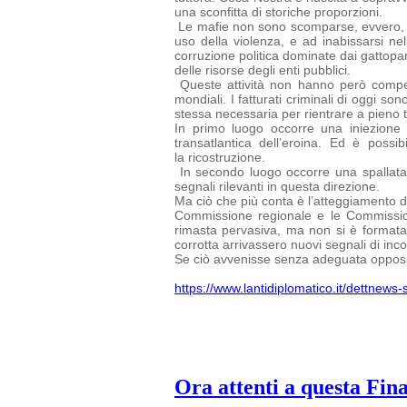
una sconfitta di storiche proporzioni.
Le mafie non sono scomparse, evvero, ed 
uso della violenza, e ad inabissarsi nel
corruzione politica dominate dai gattopard
delle risorse degli enti pubblici.
Queste attività non hanno però compen
mondiali. I fatturati criminali di oggi
sono
stessa necessaria per rientrare a pieno ti
In primo luogo occorre una iniezione 
transatlantica dell’eroina. Ed è possi
la ricostruzione.
In secondo luogo occorre una spallata 
segnali rilevanti in questa direzione.
Ma ciò che più conta è l’atteggiamento del
Commissione regionale e le
Commissio
rimasta pervasiva, ma non si è formata u
corrotta arrivassero nuovi segnali di inc
Se ciò avvenisse senza adeguata opposiz
https://www.lantidiplomatico.it/dettnew
Ora attenti a questa Fin