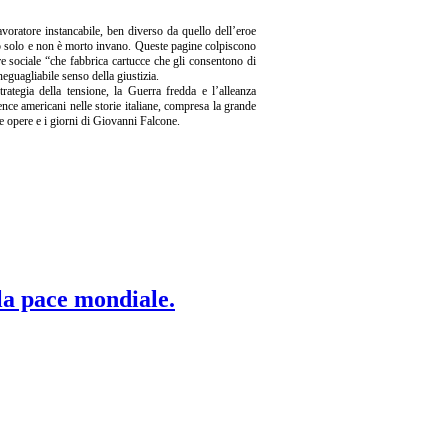
avoratore instancabile, ben diverso da quello dell’eroe
rto solo e non è morto invano. Queste pagine colpiscono
re sociale “che fabbrica cartucce che gli consentono di
neguagliabile senso della giustizia.
trategia della tensione, la Guerra fredda e l’alleanza
ence americani nelle storie italiane, compresa la grande
le opere e i giorni di Giovanni Falcone.
 la pace mondiale.