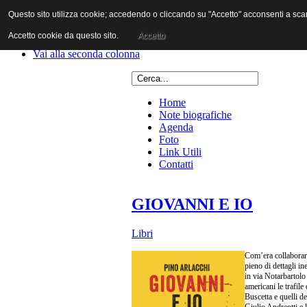
Questo sito utilizza cookie; accedendo o cliccando su "Accetto" acconsenti a scaric
Vai al contenuto
Vai alla navigazione principale
Accetto cookie da questo sito.
Accetto
Vai alla prima colonna
Vai alla seconda colonna
Home
Note biografiche
Agenda
Foto
Link Utili
Contatti
GIOVANNI E IO
Libri
Com’era collaborare
pieno di dettagli in
in via Notarbartolo
americani le trafile
Buscetta e quelli d
Giulio Andreotti e l