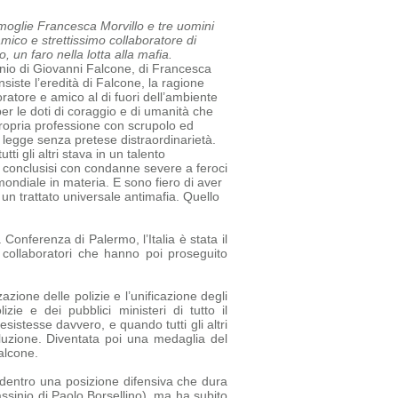
a moglie Francesca Morvillo e tre uomini
amico e strettissimo collaboratore di
 un faro nella lotta alla mafia.
sinio di Giovanni Falcone, di Francesca
siste l’eredità di Falcone, la ragione
oratore e amico al di fuori dell’ambiente
r le doti di coraggio e di umanità che
ropria professione con scrupolo ed
a legge senza pretese di
straordinarietà.
tti gli altri stava in un talento
tti conclusisi con condanne severe a feroci
mondiale in materia. E sono fiero di aver
un trattato universale antimafia.
Quello
 Conferenza di Palermo, l’Italia è stata il
e collaboratori che hanno poi proseguito
azione delle polizie e l’unificazione degli
e e dei pubblici ministeri di tutto il
sistesse davvero, e quando tutti gli altri
luzione. Diventata poi una medaglia del
alcone.
ia dentro una posizione difensiva che dura
assinio di Paolo Borsellino), ma ha subito