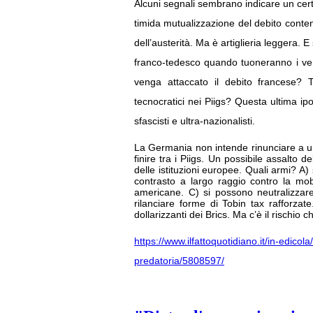
Alcuni segnali sembrano indicare un cert
timida mutualizzazione del debito cont
dell’austerità. Ma è artiglieria leggera.
franco-tedesco quando tuoneranno i veri c
venga attaccato il debito francese? T
tecnocratici nei Piigs? Questa ultima ipo
sfascisti e ultra-nazionalisti.
La Germania non intende rinunciare a un 
finire tra i Piigs. Un possibile assalto 
delle istituzioni europee. Quali armi? A
contrasto a largo raggio contro la mobi
americane. C) si possono neutralizzar
rilanciare forme di Tobin tax rafforzate
dollarizzanti dei Brics. Ma c’è il rischio 
https://www.ilfattoquotidiano.it/in-edicol
predatoria/5808597/