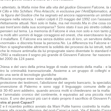
e attentato, la Mafia mise fine alla vita del giudice Giovanni Falcone, l
Cillo e Vito Schifani. Pino Arlacchi, in esclusiva per l'AntiDiplomatico, 
, la figura del Giudice che ha segnato ed ancora rappresenta un simbolo,
negare nella retorica. I valori colpiti il 23 maggio del 1992 con l’assas
erfettamente attuali. Non solo in Italia, ma nel mondo.
Ma in che cosa con
quasi trent’anni dalla sua scomparsa?
Sono stato il suo più stretto collab
i pensieri sul tema.
La memoria di Falcone è viva non solo e non tanto pe
a molti altri uomini di legge coraggiosi ed onesti, che
esercitavano la p
 il malaffare. E Falcone era senza dubbio uno di loro, un servitore dell
«normale» e discreta fosse la persona.
No. La differenza tra Falcone e tu
 Non si spiegherebbe altrimenti la solidità dei processi da lui istruiti, tu
 che le misure antimafia da lui propugnate siano diventate lo standard 
 ONU a realizzare il sogno più grande di Giovanni Falcone: far nascere 
del 2000 da 124 paesi.
Chiesa e del varo della prima legge di reale contrasto della mafia - e la
ntro la criminalità transnazionale. Assieme a un gruppo di colleghi 
o una serie di tecnologie giuridiche
efficacia ovunque esse siano state applicate.
 protezione dei testimoni, l’abolizione del segreto bancario, la specializz
onvenzione di Palermo e sono oggi il linguaggio comune delle polizi
 di 30-40 anni addietro, quando ancora molti si chiedevano se la mafia e
ome
l’ammalato cronico del continente, è equivalso ad una piccola rivo
zo. E uno dei prezzi più cari è stato proprio il sacrificio di Giovanni F
stra al post-Capaci?
‘92 e il ricambio politico avviato da Mani Pulite hanno costretto la maf
ivere alla grande offensiva del post-Capaci e post- Via d’ Amelio (l’ass