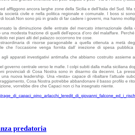
affliggono ancora larghe zone della Sicilia e dell’Italia del Sud. Ma so
la società civile e nella politica regionale e comunale. I boss si sono
i locali.
Non sono più in grado di far cadere i governi, ma hanno moltiplic
sato la diminuzione delle entrate del mercato internazionale della 
 una modesta frazione di quelli dell’epoca d’oro del malaffare.
Perché 
tolo nei piani alti del palazzo occorrono tre cose.
straordinaria di risorse paragonabile a quella ottenuta a metà degl
bile che
l’occasione venga fornita dall’ iniezione di spesa pubbli
agli apparati investigativi antimafia che abbiamo costruito assieme 
 governo centrale verso le mafie. I colpi subiti dalla mafia siciliana dopo
ni provinciali di Cosa Nostra sono in disarmo da decenni. La pressi
na nuova leadership. Una «testa» capace di ribaltare l’attuale subord
oraggiamento, Cosa Nostra potrebbe abbandonare il basso profilo e ritor
ione, vorrebbe dire che Capaci non ci ha insegnato niente.
s-strage_di_capaci_pino_arlacchi_leredit_di_giovanni_falcone_ed_i_ris
anza predatoria