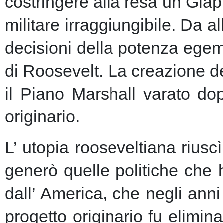
costringere alla resa un Giap
militare irraggiungibile.
Da al
decisioni della potenza egem
di Roosevelt. La creazione de
il Piano Marshall varato dop
originario.
L’ utopia rooseveltiana riusc
generò quelle politiche che 
dall’ America, che negli anni 
progetto originario fu elimin