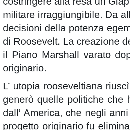
costringere alla resa un Giap
militare irraggiungibile.
Da al
decisioni della potenza egem
di Roosevelt. La creazione de
il Piano Marshall varato dop
originario.
L’ utopia rooseveltiana riusc
generò quelle politiche che 
dall’ America, che negli anni 
progetto originario fu elimin