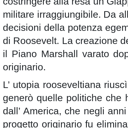
costringere alla resa un Giap
militare irraggiungibile.
Da al
decisioni della potenza egem
di Roosevelt. La creazione de
il Piano Marshall varato dop
originario.
L’ utopia rooseveltiana riusc
generò quelle politiche che 
dall’ America, che negli anni 
progetto originario fu elimin