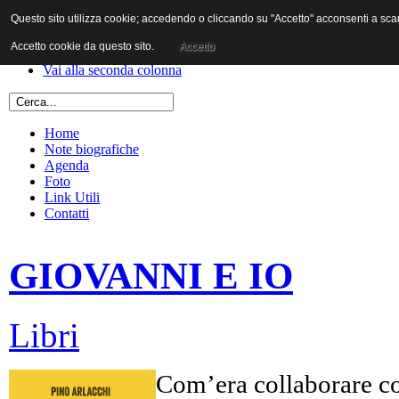
Questo sito utilizza cookie; accedendo o cliccando su "Accetto" acconsenti a scaric
Vai al contenuto
Vai alla navigazione principale
Accetto cookie da questo sito.
Accetto
Vai alla prima colonna
Vai alla seconda colonna
Home
Note biografiche
Agenda
Foto
Link Utili
Contatti
GIOVANNI E IO
Libri
Com’era collaborare co