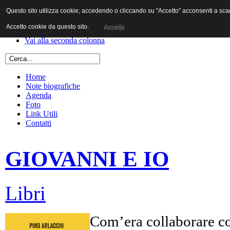
Questo sito utilizza cookie; accedendo o cliccando su "Accetto" acconsenti a scaric
Vai al contenuto
Vai alla navigazione principale
Accetto cookie da questo sito.
Accetto
Vai alla prima colonna
Vai alla seconda colonna
Home
Note biografiche
Agenda
Foto
Link Utili
Contatti
GIOVANNI E IO
Libri
Com’era collaborare co