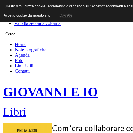
Questo sito utilizza cookie; accedendo o cliccando su "Accetto" acconsenti a scaric
Vai al contenuto
Vai alla navigazione principale
Accetto cookie da questo sito.
Accetto
Vai alla prima colonna
Vai alla seconda colonna
Home
Note biografiche
Agenda
Foto
Link Utili
Contatti
GIOVANNI E IO
Libri
Com’era collaborare co