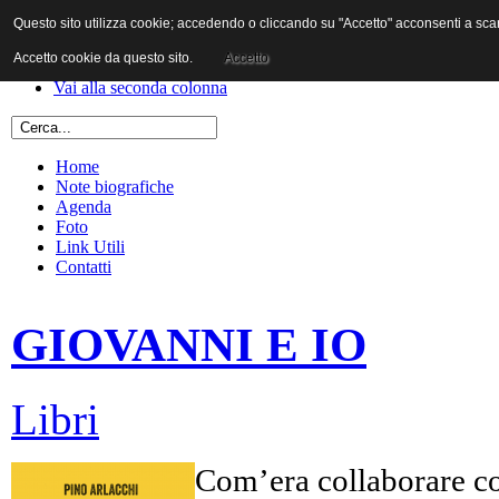
Questo sito utilizza cookie; accedendo o cliccando su "Accetto" acconsenti a scaric
Vai al contenuto
Vai alla navigazione principale
Accetto cookie da questo sito.
Accetto
Vai alla prima colonna
Vai alla seconda colonna
Home
Note biografiche
Agenda
Foto
Link Utili
Contatti
GIOVANNI E IO
Libri
Com’era collaborare co