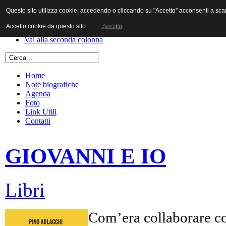
Questo sito utilizza cookie; accedendo o cliccando su "Accetto" acconsenti a scaric
Vai al contenuto
Vai alla navigazione principale
Accetto cookie da questo sito.
Accetto
Vai alla prima colonna
Vai alla seconda colonna
Home
Note biografiche
Agenda
Foto
Link Utili
Contatti
GIOVANNI E IO
Libri
Com’era collaborare co