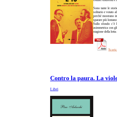
Sono tante le stori
solitario e votato 
perché mostrano in 
sparare più lontano”
Sullo sfondo c’è l’
asimmetrica con gli
stagione della lott
Scaric
Contro la paura. La viole
Libri