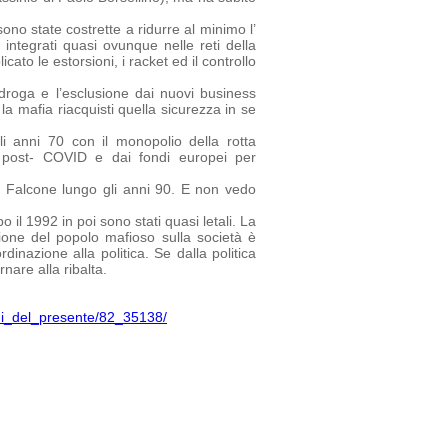
no state costrette a ridurre al minimo l’
 integrati quasi ovunque nelle reti della
ato le estorsioni, i racket ed il controllo
droga e l’esclusione dai nuovi business
la mafia riacquisti quella sicurezza in se
i anni 70 con il monopolio della rotta
ca post- COVID e dai fondi europei per
a Falcone lungo gli anni 90. E non vedo
 il 1992 in poi sono stati quasi letali. La
one del popolo mafioso sulla società è
inazione alla politica. Se dalla politica
nare alla ribalta.
chi_del_presente/82_35138/