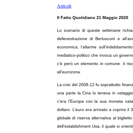
Articoli
Il Fatto Quotidiano 21 Maggio 2020
Lo scenario di queste settimane richia
defenestrazione di Berlusconi e all’a
economica, l’allarme sull’indebitamento
mediatico-politico che invoca un governo
c’è però un elemento in comune: il risch
all’eurozona.
La crisi del 2008-12 fu soprattutto finanz
una parte la Cina lo teneva in ostaggi
c’era l’Europa con la sua moneta nata
dollaro. L’euro era arrivato a coprire i
globale di riserva alternativa al bigliet
dell’establishment Usa, il quale si orien