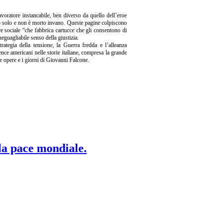
avoratore instancabile, ben diverso da quello dell’eroe
rto solo e non è morto invano. Queste pagine colpiscono
re sociale “che fabbrica cartucce che gli consentono di
neguagliabile senso della giustizia.
trategia della tensione, la Guerra fredda e l’alleanza
ence americani nelle storie italiane, compresa la grande
le opere e i giorni di Giovanni Falcone.
 la pace mondiale.