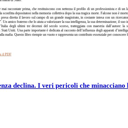
e mai raccontate prima, che restituiscono con nettezza il profilo di un professionista e di un l
alla sconfitta depositatosi nella memoria collettiva dopo la sua tragica morte. Falcone non è mo
presa diretta il lavoro sul campo di un grande magistrato, in costante intesa con un ricercato
. Un amico fraterno che lo aiuta a valorizzare la sua intelligenza, la sua determinazione, il suo i
Italia degli ultimi tre decenni del secolo scorso, tratteggiata con maestria dall’autore: la s
 Stati Uniti. Una parte importante è dedicata al racconto dell’influenza degli apparati d’intellig
a alla mafia. Questo libro riempie un vuoto e rappresenta un contributo essenziale per conoscere 
a il PDF
nza declina. I veri pericoli che minacciano