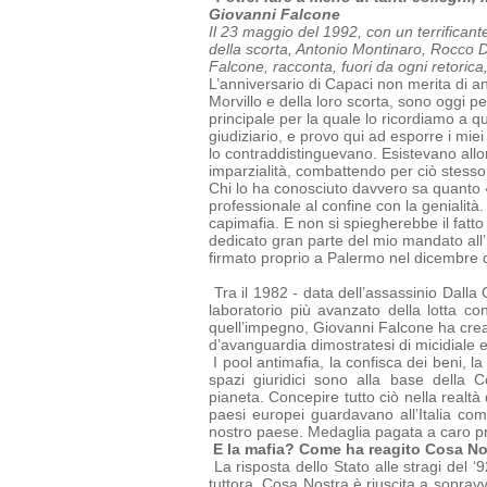
Giovanni Falcone
Il 23 maggio del 1992, con un terrificant
della scorta, Antonio Montinaro, Rocco Di 
Falcone, racconta, fuori da ogni retorica
L’anniversario di Capaci non merita di an
Morvillo e della loro scorta, sono oggi p
principale per la quale lo ricordiamo a 
giudiziario, e provo qui ad esporre i mie
lo contraddistinguevano. Esistevano allor
imparzialità, combattendo per ciò stesso
Chi lo ha conosciuto davvero sa quanto 
professionale al confine con la genialità.
capimafia.
E non si spiegherebbe il fatto
dedicato gran parte del mio mandato all’
firmato proprio a Palermo nel dicembre 
Tra il 1982 - data dell’assassinio Dalla 
laboratorio più avanzato della lotta co
quell’impegno, Giovanni Falcone ha creat
d’avanguardia dimostratesi di micidiale 
I pool antimafia, la confisca dei beni, la
spazi giuridici sono alla base della
C
pianeta.
Concepire tutto ciò nella realtà
paesi europei guardavano all’Italia c
nostro paese. Medaglia pagata a caro prez
E la mafia? Come ha reagito Cosa No
La risposta dello Stato alle stragi del 
tuttora. Cosa Nostra è riuscita a
sopravv