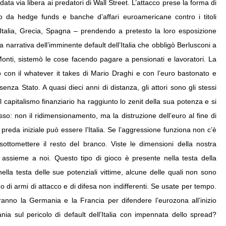
data via libera ai predatori di Wall Street. L’attacco prese la forma di
o da hedge funds e banche d’affari euroamericane contro i titoli
, Italia, Grecia, Spagna – prendendo a pretesto la loro esposizione
sa narrativa dell’imminente default dell’Italia che obbligò Berlusconi a
Monti, sistemò le cose facendo pagare a pensionati e lavoratori. La
vo con il whatever it takes di Mario Draghi e con l’euro bastonato e
nza Stato. A quasi dieci anni di distanza, gli attori sono gli stessi
 capitalismo finanziario ha raggiunto lo zenit della sua potenza e si
so: non il ridimensionamento, ma la distruzione dell’euro al fine di
preda iniziale può essere l’Italia. Se l’aggressione funziona non c’è
ottomettere il resto del branco. Viste le dimensioni della nostra
 assieme a noi. Questo tipo di gioco è presente nella testa della
ella testa delle sue potenziali vittime, alcune delle quali non sono
no di armi di attacco e di difesa non indifferenti. Se usate per tempo.
ranno la Germania e la Francia per difendere l’eurozona all’inizio
tania sul pericolo di default dell’Italia con impennata dello spread?