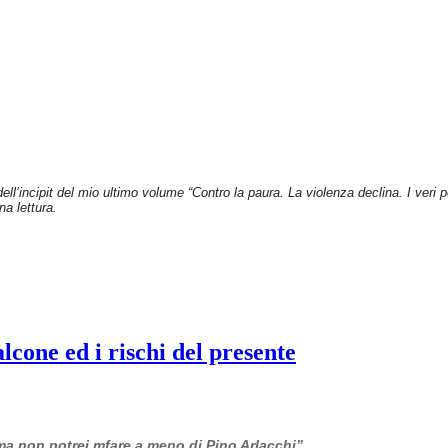
dell’incipit del mio ultimo volume “Contro la paura. La violenza declina. I veri
na lettura.
cone ed i rischi del presente
 ma non potrei mfare a meno di Pino Arlacchi”