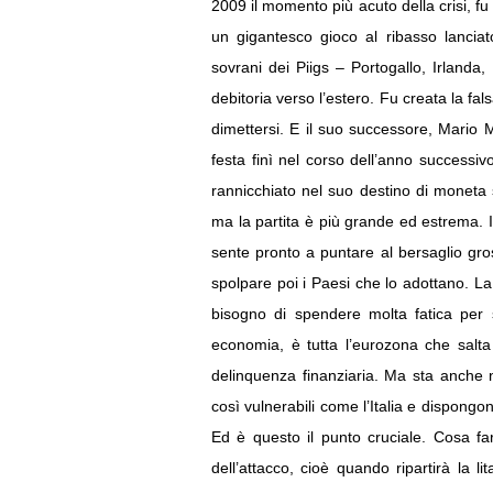
2009 il momento più acuto della crisi, fu 
un gigantesco gioco al ribasso lanciat
sovrani dei Piigs – Portogallo, Irlanda
debitoria verso l’estero. Fu creata la fal
dimettersi. E il suo successore, Mario 
festa finì nel corso dell’anno successi
rannicchiato nel suo destino di moneta se
ma la partita è più grande ed estrema. Il
sente pronto a puntare al bersaglio gros
spolpare poi i Paesi che lo adottano. La 
bisogno di spendere molta fatica per s
economia, è tutta l’eurozona che salta
delinquenza finanziaria. Ma sta anche n
così vulnerabili come l’Italia e dispongo
Ed è questo il punto cruciale. Cosa fa
dell’attacco, cioè quando ripartirà la li