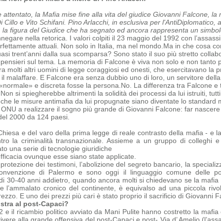
e attentato, la Mafia mise fine alla vita del giudice Giovanni Falcone, l
Cillo e Vito Schifani. Pino Arlacchi, in esclusiva per l'AntiDiplomatico, 
, la figura del Giudice che ha segnato ed ancora rappresenta un simbolo,
negare nella retorica. I valori colpiti il 23 maggio del 1992 con l’assas
erfettamente attuali. Non solo in Italia, ma nel mondo.
Ma in che cosa con
quasi trent’anni dalla sua scomparsa?
Sono stato il suo più stretto collab
i pensieri sul tema.
La memoria di Falcone è viva non solo e non tanto pe
a molti altri uomini di legge coraggiosi ed onesti, che
esercitavano la p
 il malaffare. E Falcone era senza dubbio uno di loro, un servitore dell
«normale» e discreta fosse la persona.
No. La differenza tra Falcone e tu
 Non si spiegherebbe altrimenti la solidità dei processi da lui istruiti, tu
 che le misure antimafia da lui propugnate siano diventate lo standard 
 ONU a realizzare il sogno più grande di Giovanni Falcone: far nascere 
del 2000 da 124 paesi.
Chiesa e del varo della prima legge di reale contrasto della mafia - e la
ntro la criminalità transnazionale. Assieme a un gruppo di colleghi 
o una serie di tecnologie giuridiche
efficacia ovunque esse siano state applicate.
 protezione dei testimoni, l’abolizione del segreto bancario, la specializz
onvenzione di Palermo e sono oggi il linguaggio comune delle polizi
 di 30-40 anni addietro, quando ancora molti si chiedevano se la mafia e
ome
l’ammalato cronico del continente, è equivalso ad una piccola rivo
zo. E uno dei prezzi più cari è stato proprio il sacrificio di Giovanni F
stra al post-Capaci?
‘92 e il ricambio politico avviato da Mani Pulite hanno costretto la maf
ivere alla grande offensiva del post-Capaci e post- Via d’ Amelio (l’ass