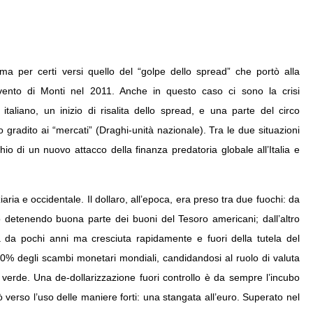
ma per certi versi quello del “golpe dello spread” che portò alla
vvento di Monti nel 2011. Anche in questo caso ci sono la crisi
 italiano, un inizio di risalita dello spread, e una parte del circo
 gradito ai “mercati” (Draghi-unità nazionale). Tra le due situazioni
io di un nuovo attacco della finanza predatoria globale all’Italia e
iaria e occidentale. Il dollaro, all’epoca, era preso tra due fuochi: da
o detenendo buona parte dei buoni del Tesoro americani; dall’altro
 da pochi anni ma cresciuta rapidamente e fuori della tutela del
l 30% degli scambi monetari mondiali, candidandosi al ruolo di valuta
to verde. Una de-dollarizzazione fuori controllo è da sempre l’incubo
tò verso l’uso delle maniere forti: una stangata all’euro. Superato nel