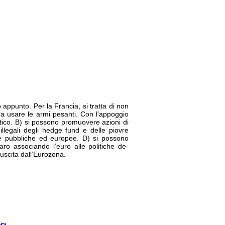
appunto. Per la Francia, si tratta di non
co a usare le armi pesanti. Con l’appoggio
ntico. B) si possono promuovere azioni di
illegali degli hedge fund e delle piovre
ie pubbliche ed europee. D) si possono
laro associando l’euro alle politiche de-
à uscita dall’Eurozona.