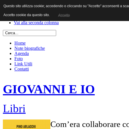
Questo sito utilizza cookie; accedendo o cliccando su "Accetto" acconsenti a scaric
Vai al contenuto
Vai alla navigazione principale
Accetto cookie da questo sito.
Accetto
Vai alla prima colonna
Vai alla seconda colonna
Home
Note biografiche
Agenda
Foto
Link Utili
Contatti
GIOVANNI E IO
Libri
Com’era collaborare co