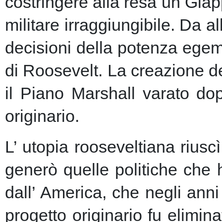
costringere alla resa un Giap
militare irraggiungibile.
Da al
decisioni della potenza egem
di Roosevelt. La creazione de
il Piano Marshall varato dop
originario.
L’ utopia rooseveltiana riusc
generò quelle politiche che 
dall’ America, che negli anni 
progetto originario fu elimin