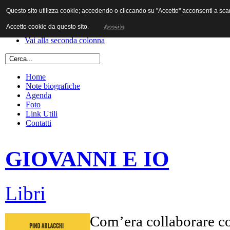
Questo sito utilizza cookie; accedendo o cliccando su "Accetto" acconsenti a scaric
Vai al contenuto
Vai alla navigazione principale
Accetto cookie da questo sito.
Accetto
Vai alla prima colonna
Vai alla seconda colonna
Home
Note biografiche
Agenda
Foto
Link Utili
Contatti
GIOVANNI E IO
Libri
Com’era collaborare co