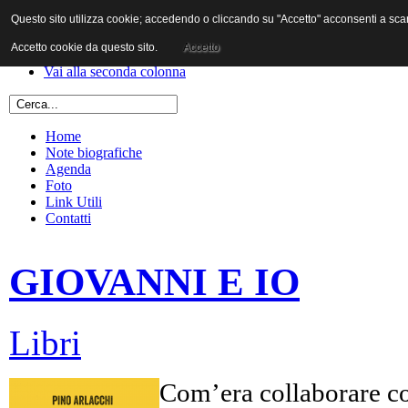
Questo sito utilizza cookie; accedendo o cliccando su "Accetto" acconsenti a scaric
Vai al contenuto
Vai alla navigazione principale
Accetto cookie da questo sito.
Accetto
Vai alla prima colonna
Vai alla seconda colonna
Home
Note biografiche
Agenda
Foto
Link Utili
Contatti
GIOVANNI E IO
Libri
Com’era collaborare co