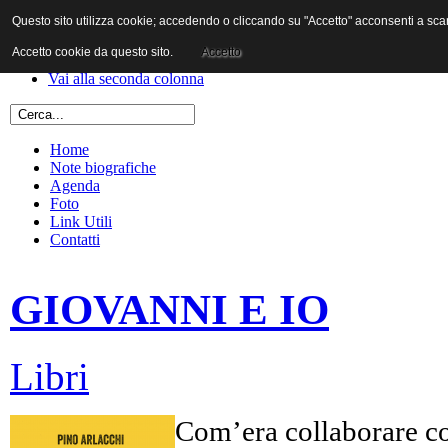
Questo sito utilizza cookie; accedendo o cliccando su "Accetto" acconsenti a scaric
Vai al contenuto
Vai alla navigazione principale
Accetto cookie da questo sito.
Accetto
Vai alla prima colonna
Vai alla seconda colonna
Home
Note biografiche
Agenda
Foto
Link Utili
Contatti
GIOVANNI E IO
Libri
Com’era collaborare co