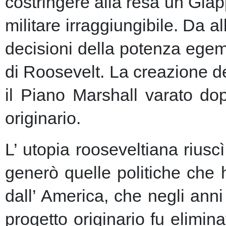
costringere alla resa un Giap
militare irraggiungibile.
Da al
decisioni della potenza egem
di Roosevelt. La creazione de
il Piano Marshall varato dop
originario.
L’ utopia rooseveltiana riusc
generò quelle politiche che 
dall’ America, che negli anni 
progetto originario fu elimin