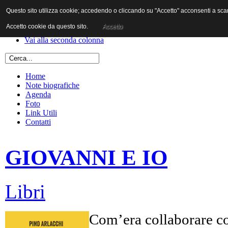
Questo sito utilizza cookie; accedendo o cliccando su "Accetto" acconsenti a scaric
Vai al contenuto
Vai alla navigazione principale
Accetto cookie da questo sito.
Accetto
Vai alla prima colonna
Vai alla seconda colonna
Home
Note biografiche
Agenda
Foto
Link Utili
Contatti
GIOVANNI E IO
Libri
Com’era collaborare co