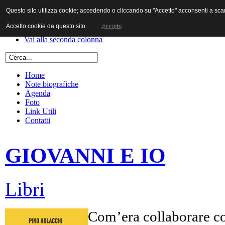
Questo sito utilizza cookie; accedendo o cliccando su "Accetto" acconsenti a scaric
Vai al contenuto
Vai alla navigazione principale
Accetto cookie da questo sito.
Accetto
Vai alla prima colonna
Vai alla seconda colonna
Home
Note biografiche
Agenda
Foto
Link Utili
Contatti
GIOVANNI E IO
Libri
Com’era collaborare co