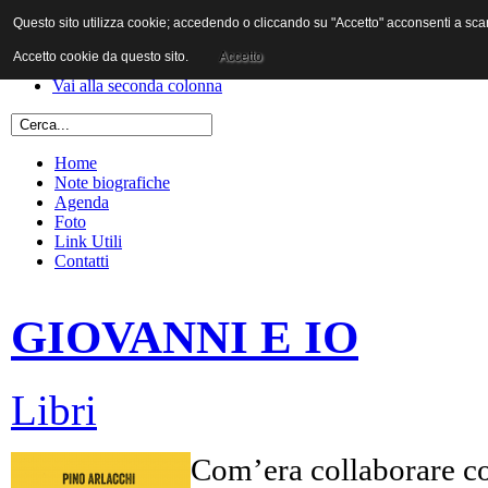
Questo sito utilizza cookie; accedendo o cliccando su "Accetto" acconsenti a scaric
Vai al contenuto
Vai alla navigazione principale
Accetto cookie da questo sito.
Accetto
Vai alla prima colonna
Vai alla seconda colonna
Home
Note biografiche
Agenda
Foto
Link Utili
Contatti
GIOVANNI E IO
Libri
Com’era collaborare co