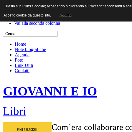
Questo sito utilizza cookie; accedendo o cliccando su "Accetto" acconsenti a scaric
Vai al contenuto
Vai alla navigazione principale
Accetto cookie da questo sito.
Accetto
Vai alla prima colonna
Vai alla seconda colonna
Home
Note biografiche
Agenda
Foto
Link Utili
Contatti
GIOVANNI E IO
Libri
Com’era collaborare co