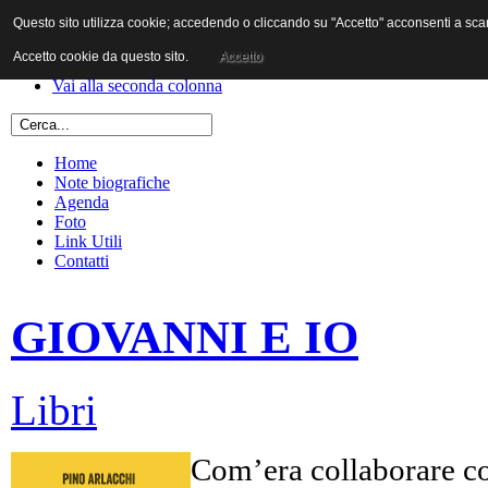
Questo sito utilizza cookie; accedendo o cliccando su "Accetto" acconsenti a scaric
Vai al contenuto
Vai alla navigazione principale
Accetto cookie da questo sito.
Accetto
Vai alla prima colonna
Vai alla seconda colonna
Home
Note biografiche
Agenda
Foto
Link Utili
Contatti
GIOVANNI E IO
Libri
Com’era collaborare co