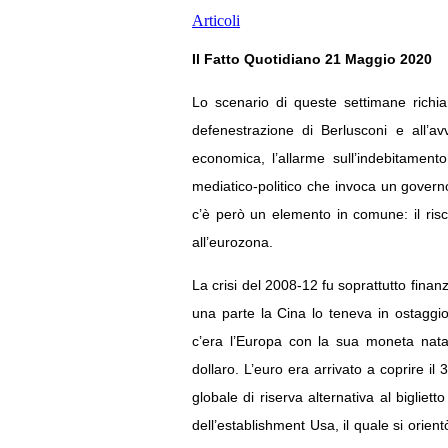
Articoli
Il Fatto Quotidiano 21 Maggio 2020
Lo scenario di queste settimane richia
defenestrazione di Berlusconi e all’a
economica, l’allarme sull’indebitamento
mediatico-politico che invoca un governo
c’è però un elemento in comune: il risch
all’eurozona.
La crisi del 2008-12 fu soprattutto finanz
una parte la Cina lo teneva in ostaggi
c’era l’Europa con la sua moneta nata
dollaro. L’euro era arrivato a coprire i
globale di riserva alternativa al bigliet
dell’establishment Usa, il quale si orien