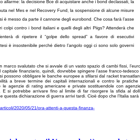
o allarme: la decisione Bce di acquistare anche i bond declassati, la
enuta nel Mes e nel Recovery Fund, la sospensione di alcune misure
 E si è messo da parte il cannone degli eurobond. Che cosa farà l’asse
olpi contro i bond italiani e quelli degli altri Piigs? Attenderà che
enterà di ripetere il “golpe dello spread” a favore di esecutivi
tesi è insostenibile perché dietro l’angolo oggi ci sono solo governi
marco svalutato che si avvale di un vasto spazio di cambi fissi, l’euro 
del capitale finanziario, quindi, dovrebbe spingere l’asse franco-tedes
) si possono obbligare le banche europee a sfilarsi dal racket transatla
lità a breve termine dei capitali internazionali e contro le pratiche 
e le agenzie di rating americane e private sostituendole con agenz
. E si potrebbe arrivare fino al limite di far risorgere la sfida al dol
che questa dichiarazione di guerra arrivi tardi. Cioè dopo che l’Italia sar
a/articoli/2020/05/21/ora-attenti-a-questa-finanza-