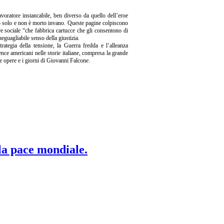
avoratore instancabile, ben diverso da quello dell’eroe
rto solo e non è morto invano. Queste pagine colpiscono
re sociale “che fabbrica cartucce che gli consentono di
neguagliabile senso della giustizia.
trategia della tensione, la Guerra fredda e l’alleanza
ence americani nelle storie italiane, compresa la grande
le opere e i giorni di Giovanni Falcone.
 la pace mondiale.