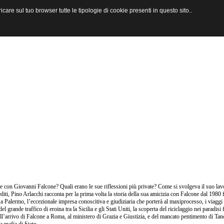
are sul tuo browser tutte le tipologie di cookie presenti in questo sito..
 con Giovanni Falcone? Quali erano le sue riflessioni più private? Come si svolgeva il suo lav
editi, Pino Arlacchi racconta per la prima volta la storia della sua amicizia con Falcone dal 1980 f
 a Palermo, l’eccezionale impresa conoscitiva e giudiziaria che porterà al maxiprocesso, i viaggi
 del grande traffico di eroina tra la Sicilia e gli Stati Uniti, la scoperta del riciclaggio nei paradi
ell’arrivo di Falcone a Roma, al ministero di Grazia e Giustizia, e del mancato pentimento di Tan
a mafia di Stato.