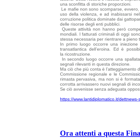
una sconfitta di storiche proporzioni.
Le mafie non sono scomparse, evvero, ed 
uso della violenza, e ad inabissarsi nel
corruzione politica dominate dai gattopard
delle risorse degli enti pubblici.
Queste attività non hanno però compen
mondiali. I fatturati criminali di oggi
sono
stessa necessaria per rientrare a pieno ti
In primo luogo occorre una iniezione 
transatlantica dell’eroina. Ed è possi
la ricostruzione.
In secondo luogo occorre una spallata 
segnali rilevanti in questa direzione.
Ma ciò che più conta è l’atteggiamento del
Commissione regionale e le
Commissio
rimasta pervasiva, ma non si è formata u
corrotta arrivassero nuovi segnali di inc
Se ciò avvenisse senza adeguata opposiz
https://www.lantidiplomatico.it/dettnew
Ora attenti a questa Fin