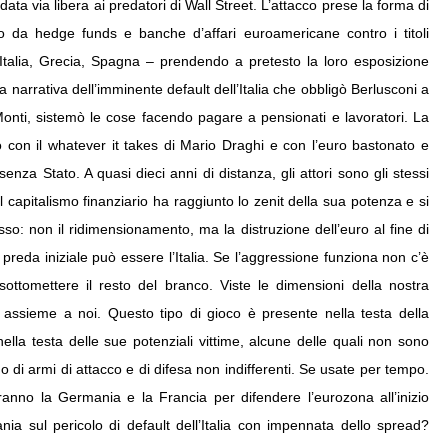
data via libera ai predatori di Wall Street. L’attacco prese la forma di
o da hedge funds e banche d’affari euroamericane contro i titoli
, Italia, Grecia, Spagna – prendendo a pretesto la loro esposizione
sa narrativa dell’imminente default dell’Italia che obbligò Berlusconi a
Monti, sistemò le cose facendo pagare a pensionati e lavoratori. La
vo con il whatever it takes di Mario Draghi e con l’euro bastonato e
nza Stato. A quasi dieci anni di distanza, gli attori sono gli stessi
 capitalismo finanziario ha raggiunto lo zenit della sua potenza e si
so: non il ridimensionamento, ma la distruzione dell’euro al fine di
preda iniziale può essere l’Italia. Se l’aggressione funziona non c’è
ottomettere il resto del branco. Viste le dimensioni della nostra
 assieme a noi. Questo tipo di gioco è presente nella testa della
ella testa delle sue potenziali vittime, alcune delle quali non sono
no di armi di attacco e di difesa non indifferenti. Se usate per tempo.
ranno la Germania e la Francia per difendere l’eurozona all’inizio
tania sul pericolo di default dell’Italia con impennata dello spread?