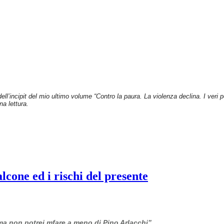
dell’incipit del mio ultimo volume “Contro la paura. La violenza declina. I veri
na lettura.
cone ed i rischi del presente
 ma non potrei mfare a meno di Pino Arlacchi”