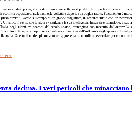
e mai raccontate prima, che restituiscono con nettezza il profilo di un professionista e di un l
alla sconfitta depositatosi nella memoria collettiva dopo la sua tragica morte. Falcone non è mo
presa diretta il lavoro sul campo di un grande magistrato, in costante intesa con un ricercato
. Un amico fraterno che lo aiuta a valorizzare la sua intelligenza, la sua determinazione, il suo i
Italia degli ultimi tre decenni del secolo scorso, tratteggiata con maestria dall’autore: la s
 Stati Uniti. Una parte importante è dedicata al racconto dell’influenza degli apparati d’intellig
a alla mafia. Questo libro riempie un vuoto e rappresenta un contributo essenziale per conoscere 
a il PDF
nza declina. I veri pericoli che minacciano