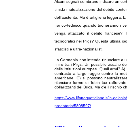
Alcuni segnali sembrano indicare un cert
timida mutualizzazione del debito cont
dell’austerità. Ma è artiglieria leggera.
franco-tedesco quando tuoneranno i veri c
venga attaccato il debito francese? T
tecnocratici nei Piigs? Questa ultima ipo
sfascisti e ultra-nazionalisti.
La Germania non intende rinunciare a un 
finire tra i Piigs. Un possibile assalto 
delle istituzioni europee. Quali armi? A
contrasto a largo raggio contro la mobi
americane. C) si possono neutralizzar
rilanciare forme di Tobin tax rafforzate
dollarizzanti dei Brics. Ma c’è il rischio 
https://www.ilfattoquotidiano.it/in-edicol
predatoria/5808597/