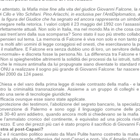
e attentato, la Mafia mise fine alla vita del giudice Giovanni Falcone, l
Cillo e Vito Schifani. Pino Arlacchi, in esclusiva per l'AntiDiplomatico, 
, la figura del Giudice che ha segnato ed ancora rappresenta un simbolo,
negare nella retorica. I valori colpiti il 23 maggio del 1992 con l’assas
erfettamente attuali. Non solo in Italia, ma nel mondo.
Ma in che cosa con
quasi trent’anni dalla sua scomparsa?
Sono stato il suo più stretto collab
i pensieri sul tema.
La memoria di Falcone è viva non solo e non tanto pe
a molti altri uomini di legge coraggiosi ed onesti, che
esercitavano la p
 il malaffare. E Falcone era senza dubbio uno di loro, un servitore dell
«normale» e discreta fosse la persona.
No. La differenza tra Falcone e tu
 Non si spiegherebbe altrimenti la solidità dei processi da lui istruiti, tu
 che le misure antimafia da lui propugnate siano diventate lo standard 
 ONU a realizzare il sogno più grande di Giovanni Falcone: far nascere 
del 2000 da 124 paesi.
Chiesa e del varo della prima legge di reale contrasto della mafia - e la
ntro la criminalità transnazionale. Assieme a un gruppo di colleghi 
o una serie di tecnologie giuridiche
efficacia ovunque esse siano state applicate.
 protezione dei testimoni, l’abolizione del segreto bancario, la specializz
onvenzione di Palermo e sono oggi il linguaggio comune delle polizi
 di 30-40 anni addietro, quando ancora molti si chiedevano se la mafia e
ome
l’ammalato cronico del continente, è equivalso ad una piccola rivo
zo. E uno dei prezzi più cari è stato proprio il sacrificio di Giovanni F
stra al post-Capaci?
‘92 e il ricambio politico avviato da Mani Pulite hanno costretto la maf
ivere alla grande offensiva del post-Capaci e post- Via d’ Amelio (l’ass