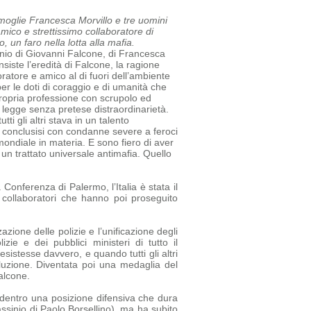
a moglie Francesca Morvillo e tre uomini
amico e strettissimo collaboratore di
 un faro nella lotta alla mafia.
sinio di Giovanni Falcone, di Francesca
siste l’eredità di Falcone, la ragione
oratore e amico al di fuori dell’ambiente
r le doti di coraggio e di umanità che
ropria professione con scrupolo ed
a legge senza pretese di
straordinarietà.
tti gli altri stava in un talento
tti conclusisi con condanne severe a feroci
mondiale in materia. E sono fiero di aver
un trattato universale antimafia.
Quello
 Conferenza di Palermo, l’Italia è stata il
e collaboratori che hanno poi proseguito
azione delle polizie e l’unificazione degli
e e dei pubblici ministeri di tutto il
sistesse davvero, e quando tutti gli altri
luzione. Diventata poi una medaglia del
alcone.
ia dentro una posizione difensiva che dura
assinio di Paolo Borsellino), ma ha subito