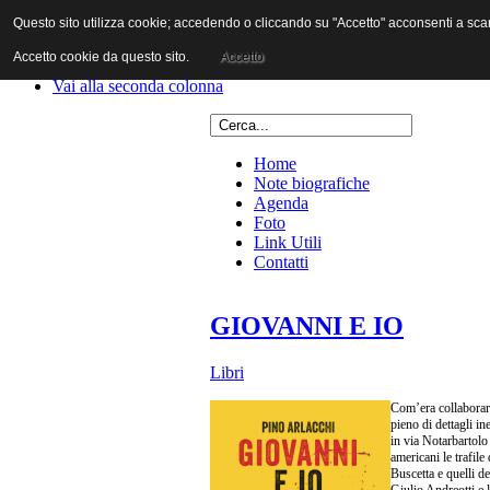
Questo sito utilizza cookie; accedendo o cliccando su "Accetto" acconsenti a scaric
Vai al contenuto
Vai alla navigazione principale
Accetto cookie da questo sito.
Accetto
Vai alla prima colonna
Vai alla seconda colonna
Home
Note biografiche
Agenda
Foto
Link Utili
Contatti
GIOVANNI E IO
Libri
Com’era collaborare
pieno di dettagli in
in via Notarbartolo
americani le trafile
Buscetta e quelli d
Giulio Andreotti e l