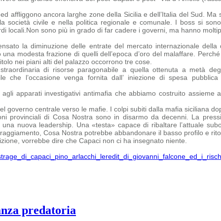
affliggono ancora larghe zone della Sicilia e dell’Italia del Sud. Ma so
la società civile e nella politica regionale e comunale. I boss si sono
i locali.
Non sono più in grado di far cadere i governi, ma hanno moltiplic
sato la diminuzione delle entrate del mercato internazionale della 
 una modesta frazione di quelli dell’epoca d’oro del malaffare.
Perché 
tolo nei piani alti del palazzo occorrono tre cose.
straordinaria di risorse paragonabile a quella ottenuta a metà degl
bile che
l’occasione venga fornita dall’ iniezione di spesa pubbli
agli apparati investigativi antimafia che abbiamo costruito assieme 
 governo centrale verso le mafie. I colpi subiti dalla mafia siciliana dopo
ni provinciali di Cosa Nostra sono in disarmo da decenni. La pressi
na nuova leadership. Una «testa» capace di ribaltare l’attuale subord
oraggiamento, Cosa Nostra potrebbe abbandonare il basso profilo e ritor
ione, vorrebbe dire che Capaci non ci ha insegnato niente.
s-strage_di_capaci_pino_arlacchi_leredit_di_giovanni_falcone_ed_i_ris
anza predatoria