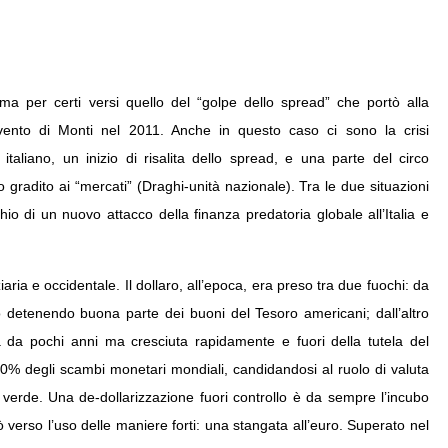
ma per certi versi quello del “golpe dello spread” che portò alla
vvento di Monti nel 2011. Anche in questo caso ci sono la crisi
 italiano, un inizio di risalita dello spread, e una parte del circo
 gradito ai “mercati” (Draghi-unità nazionale). Tra le due situazioni
io di un nuovo attacco della finanza predatoria globale all’Italia e
iaria e occidentale. Il dollaro, all’epoca, era preso tra due fuochi: da
o detenendo buona parte dei buoni del Tesoro americani; dall’altro
 da pochi anni ma cresciuta rapidamente e fuori della tutela del
l 30% degli scambi monetari mondiali, candidandosi al ruolo di valuta
to verde. Una de-dollarizzazione fuori controllo è da sempre l’incubo
tò verso l’uso delle maniere forti: una stangata all’euro. Superato nel