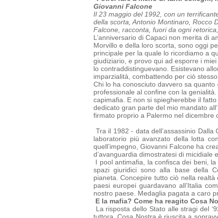
Giovanni Falcone
Il 23 maggio del 1992, con un terrificant
della scorta, Antonio Montinaro, Rocco Di 
Falcone, racconta, fuori da ogni retorica
L’anniversario di Capaci non merita di an
Morvillo e della loro scorta, sono oggi p
principale per la quale lo ricordiamo a 
giudiziario, e provo qui ad esporre i mie
lo contraddistinguevano. Esistevano allor
imparzialità, combattendo per ciò stesso
Chi lo ha conosciuto davvero sa quanto 
professionale al confine con la genialità.
capimafia.
E non si spiegherebbe il fatto
dedicato gran parte del mio mandato all’
firmato proprio a Palermo nel dicembre 
Tra il 1982 - data dell’assassinio Dalla 
laboratorio più avanzato della lotta co
quell’impegno, Giovanni Falcone ha creat
d’avanguardia dimostratesi di micidiale 
I pool antimafia, la confisca dei beni, la
spazi giuridici sono alla base della
C
pianeta.
Concepire tutto ciò nella realtà
paesi europei guardavano all’Italia c
nostro paese. Medaglia pagata a caro prez
E la mafia? Come ha reagito Cosa No
La risposta dello Stato alle stragi del 
tuttora. Cosa Nostra è riuscita a
sopravv