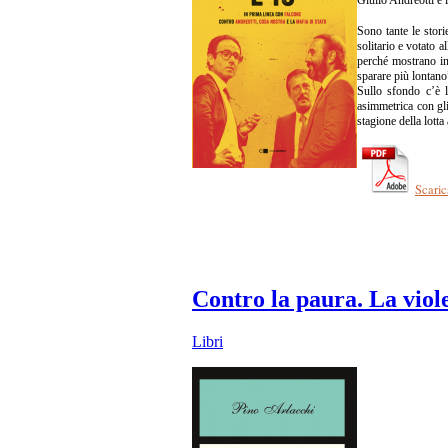
Sono tante le stori
solitario e votato 
perché mostrano in 
sparare più lontano”
Sullo sfondo c’è l’
asimmetrica con gli
stagione della lott
Scaric
Contro la paura. La viole
Libri