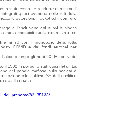
no state costrette a ridurre al minimo l’
 integrati quasi ovunque nelle reti della
ato le estorsioni, i racket ed il controllo
droga e l’esclusione dai nuovi business
la mafia riacquisti quella sicurezza in se
i anni 70 con il monopolio della rotta
ca post- COVID e dai fondi europei per
a Falcone lungo gli anni 90. E non vedo
 il 1992 in poi sono stati quasi letali. La
one del popolo mafioso sulla società è
inazione alla politica. Se dalla politica
nare alla ribalta.
chi_del_presente/82_35138/