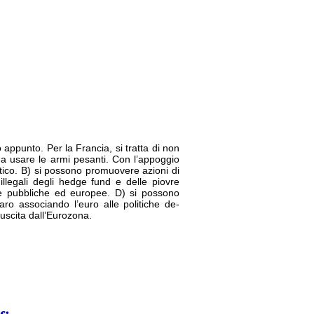
appunto. Per la Francia, si tratta di non
co a usare le armi pesanti. Con l’appoggio
ntico. B) si possono promuovere azioni di
illegali degli hedge fund e delle piovre
ie pubbliche ed europee. D) si possono
laro associando l’euro alle politiche de-
à uscita dall’Eurozona.