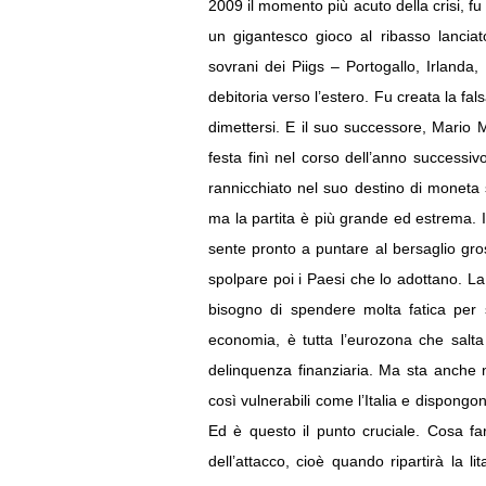
2009 il momento più acuto della crisi, fu 
un gigantesco gioco al ribasso lanciat
sovrani dei Piigs – Portogallo, Irlanda
debitoria verso l’estero. Fu creata la fal
dimettersi. E il suo successore, Mario 
festa finì nel corso dell’anno successi
rannicchiato nel suo destino di moneta se
ma la partita è più grande ed estrema. Il
sente pronto a puntare al bersaglio gros
spolpare poi i Paesi che lo adottano. La 
bisogno di spendere molta fatica per s
economia, è tutta l’eurozona che salta
delinquenza finanziaria. Ma sta anche n
così vulnerabili come l’Italia e dispongo
Ed è questo il punto cruciale. Cosa fa
dell’attacco, cioè quando ripartirà la li