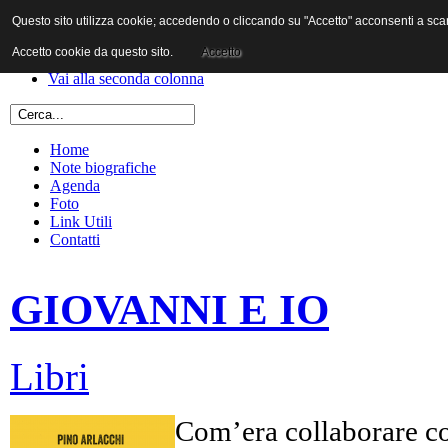
Questo sito utilizza cookie; accedendo o cliccando su "Accetto" acconsenti a scaric
Vai al contenuto
Vai alla navigazione principale
Accetto cookie da questo sito.
Accetto
Vai alla prima colonna
Vai alla seconda colonna
Home
Note biografiche
Agenda
Foto
Link Utili
Contatti
GIOVANNI E IO
Libri
Com’era collaborare co