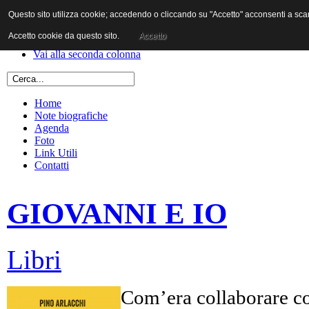
Questo sito utilizza cookie; accedendo o cliccando su "Accetto" acconsenti a scaric
Vai al contenuto
Vai alla navigazione principale
Accetto cookie da questo sito.
Accetto
Vai alla prima colonna
Vai alla seconda colonna
Home
Note biografiche
Agenda
Foto
Link Utili
Contatti
GIOVANNI E IO
Libri
Com’era collaborare co