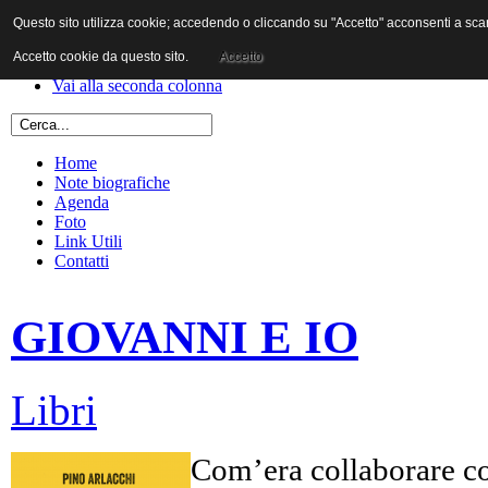
Questo sito utilizza cookie; accedendo o cliccando su "Accetto" acconsenti a scaric
Vai al contenuto
Vai alla navigazione principale
Accetto cookie da questo sito.
Accetto
Vai alla prima colonna
Vai alla seconda colonna
Home
Note biografiche
Agenda
Foto
Link Utili
Contatti
GIOVANNI E IO
Libri
Com’era collaborare co