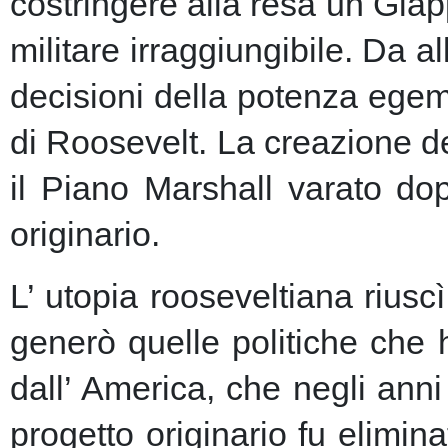
costringere alla resa un Giap
militare irraggiungibile.
Da al
decisioni della potenza egem
di Roosevelt. La creazione de
il Piano Marshall varato dop
originario.
L’ utopia rooseveltiana riusc
generò quelle politiche che 
dall’ America, che negli anni 
progetto originario fu elimin