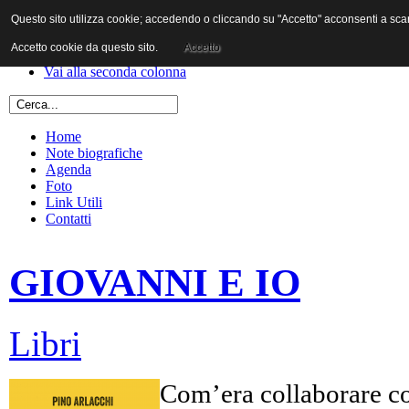
Questo sito utilizza cookie; accedendo o cliccando su "Accetto" acconsenti a scaric
Vai al contenuto
Vai alla navigazione principale
Accetto cookie da questo sito.
Accetto
Vai alla prima colonna
Vai alla seconda colonna
Home
Note biografiche
Agenda
Foto
Link Utili
Contatti
GIOVANNI E IO
Libri
Com’era collaborare co