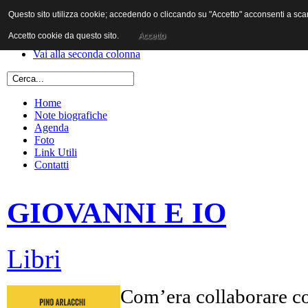
Questo sito utilizza cookie; accedendo o cliccando su "Accetto" acconsenti a scaric
Vai al contenuto
Vai alla navigazione principale
Accetto cookie da questo sito.
Accetto
Vai alla prima colonna
Vai alla seconda colonna
Home
Note biografiche
Agenda
Foto
Link Utili
Contatti
GIOVANNI E IO
Libri
Com’era collaborare co