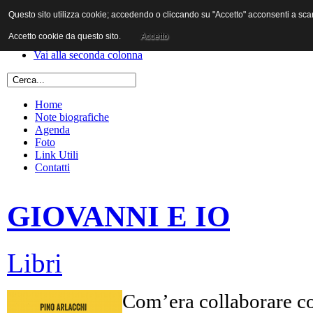
Questo sito utilizza cookie; accedendo o cliccando su "Accetto" acconsenti a scaric
Vai al contenuto
Vai alla navigazione principale
Accetto cookie da questo sito.
Accetto
Vai alla prima colonna
Vai alla seconda colonna
Home
Note biografiche
Agenda
Foto
Link Utili
Contatti
GIOVANNI E IO
Libri
Com’era collaborare co