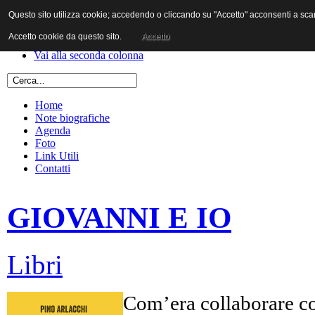
Questo sito utilizza cookie; accedendo o cliccando su "Accetto" acconsenti a scaric
Vai al contenuto
Vai alla navigazione principale
Accetto cookie da questo sito.
Accetto
Vai alla prima colonna
Vai alla seconda colonna
Home
Note biografiche
Agenda
Foto
Link Utili
Contatti
GIOVANNI E IO
Libri
Com’era collaborare co