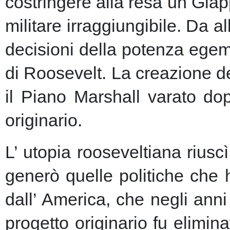
costringere alla resa un Giap
militare irraggiungibile.
Da al
decisioni della potenza egem
di Roosevelt. La creazione de
il Piano Marshall varato dop
originario.
L’ utopia rooseveltiana riusc
generò quelle politiche che 
dall’ America, che negli anni 
progetto originario fu elimin