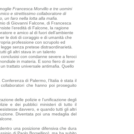
a moglie Francesca Morvillo e tre uomini
amico e strettissimo collaboratore di
 un faro nella lotta alla mafia.
sinio di Giovanni Falcone, di Francesca
siste l’eredità di Falcone, la ragione
oratore e amico al di fuori dell’ambiente
r le doti di coraggio e di umanità che
ropria professione con scrupolo ed
a legge senza pretese di
straordinarietà.
tti gli altri stava in un talento
tti conclusisi con condanne severe a feroci
mondiale in materia. E sono fiero di aver
un trattato universale antimafia.
Quello
 Conferenza di Palermo, l’Italia è stata il
e collaboratori che hanno poi proseguito
azione delle polizie e l’unificazione degli
e e dei pubblici ministeri di tutto il
sistesse davvero, e quando tutti gli altri
luzione. Diventata poi una medaglia del
alcone.
ia dentro una posizione difensiva che dura
assinio di Paolo Borsellino), ma ha subito