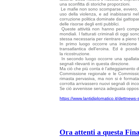
una sconfitta di storiche proporzioni.
Le mafie non sono scomparse, evvero, ed 
uso della violenza, e ad inabissarsi nel
corruzione politica dominate dai gattopard
delle risorse degli enti pubblici.
Queste attività non hanno però compen
mondiali. I fatturati criminali di oggi
sono
stessa necessaria per rientrare a pieno ti
In primo luogo occorre una iniezione 
transatlantica dell’eroina. Ed è possi
la ricostruzione.
In secondo luogo occorre una spallata 
segnali rilevanti in questa direzione.
Ma ciò che più conta è l’atteggiamento del
Commissione regionale e le
Commissio
rimasta pervasiva, ma non si è formata u
corrotta arrivassero nuovi segnali di inc
Se ciò avvenisse senza adeguata opposiz
https://www.lantidiplomatico.it/dettnew
Ora attenti a questa Fin