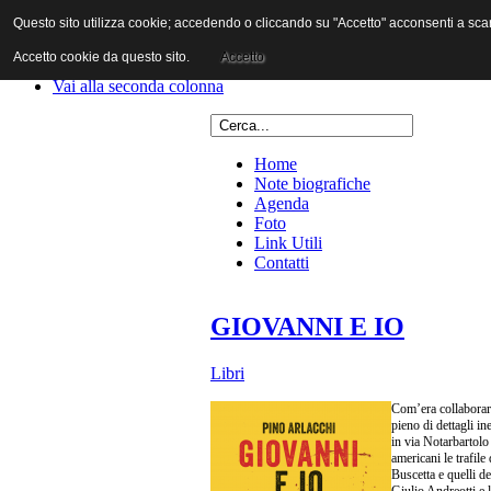
Questo sito utilizza cookie; accedendo o cliccando su "Accetto" acconsenti a scaric
Vai al contenuto
Vai alla navigazione principale
Accetto cookie da questo sito.
Accetto
Vai alla prima colonna
Vai alla seconda colonna
Home
Note biografiche
Agenda
Foto
Link Utili
Contatti
GIOVANNI E IO
Libri
Com’era collaborare
pieno di dettagli in
in via Notarbartolo
americani le trafile
Buscetta e quelli d
Giulio Andreotti e l