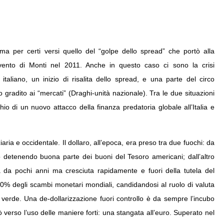
ma per certi versi quello del “golpe dello spread” che portò alla
vvento di Monti nel 2011. Anche in questo caso ci sono la crisi
 italiano, un inizio di risalita dello spread, e una parte del circo
 gradito ai “mercati” (Draghi-unità nazionale). Tra le due situazioni
io di un nuovo attacco della finanza predatoria globale all’Italia e
iaria e occidentale. Il dollaro, all’epoca, era preso tra due fuochi: da
o detenendo buona parte dei buoni del Tesoro americani; dall’altro
 da pochi anni ma cresciuta rapidamente e fuori della tutela del
l 30% degli scambi monetari mondiali, candidandosi al ruolo di valuta
to verde. Una de-dollarizzazione fuori controllo è da sempre l’incubo
tò verso l’uso delle maniere forti: una stangata all’euro. Superato nel