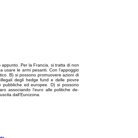
appunto. Per la Francia, si tratta di non
co a usare le armi pesanti. Con l’appoggio
ntico. B) si possono promuovere azioni di
illegali degli hedge fund e delle piovre
ie pubbliche ed europee. D) si possono
laro associando l’euro alle politiche de-
à uscita dall’Eurozona.