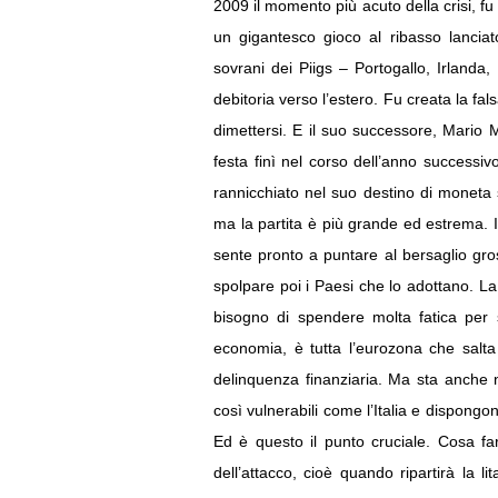
2009 il momento più acuto della crisi, fu 
un gigantesco gioco al ribasso lanciat
sovrani dei Piigs – Portogallo, Irlanda
debitoria verso l’estero. Fu creata la fal
dimettersi. E il suo successore, Mario 
festa finì nel corso dell’anno successi
rannicchiato nel suo destino di moneta se
ma la partita è più grande ed estrema. Il
sente pronto a puntare al bersaglio gros
spolpare poi i Paesi che lo adottano. La 
bisogno di spendere molta fatica per s
economia, è tutta l’eurozona che salta
delinquenza finanziaria. Ma sta anche n
così vulnerabili come l’Italia e dispongo
Ed è questo il punto cruciale. Cosa fa
dell’attacco, cioè quando ripartirà la li