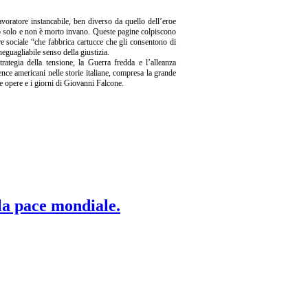
avoratore instancabile, ben diverso da quello dell’eroe
rto solo e non è morto invano. Queste pagine colpiscono
re sociale “che fabbrica cartucce che gli consentono di
neguagliabile senso della giustizia.
trategia della tensione, la Guerra fredda e l’alleanza
ence americani nelle storie italiane, compresa la grande
le opere e i giorni di Giovanni Falcone.
 la pace mondiale.