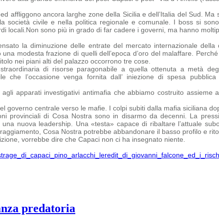
affliggono ancora larghe zone della Sicilia e dell’Italia del Sud. Ma so
la società civile e nella politica regionale e comunale. I boss si sono
i locali.
Non sono più in grado di far cadere i governi, ma hanno moltiplic
sato la diminuzione delle entrate del mercato internazionale della 
 una modesta frazione di quelli dell’epoca d’oro del malaffare.
Perché 
tolo nei piani alti del palazzo occorrono tre cose.
straordinaria di risorse paragonabile a quella ottenuta a metà degl
bile che
l’occasione venga fornita dall’ iniezione di spesa pubbli
agli apparati investigativi antimafia che abbiamo costruito assieme 
 governo centrale verso le mafie. I colpi subiti dalla mafia siciliana dopo
ni provinciali di Cosa Nostra sono in disarmo da decenni. La pressi
na nuova leadership. Una «testa» capace di ribaltare l’attuale subord
oraggiamento, Cosa Nostra potrebbe abbandonare il basso profilo e ritor
ione, vorrebbe dire che Capaci non ci ha insegnato niente.
s-strage_di_capaci_pino_arlacchi_leredit_di_giovanni_falcone_ed_i_ris
anza predatoria