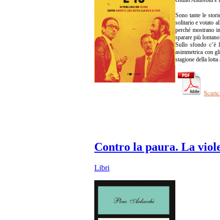
Sono tante le stori
solitario e votato 
perché mostrano in 
sparare più lontano”
Sullo sfondo c’è l’
asimmetrica con gli
stagione della lott
Scaric
Contro la paura. La viole
Libri