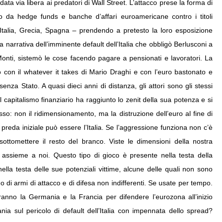
data via libera ai predatori di Wall Street. L’attacco prese la forma di
o da hedge funds e banche d’affari euroamericane contro i titoli
, Italia, Grecia, Spagna – prendendo a pretesto la loro esposizione
sa narrativa dell’imminente default dell’Italia che obbligò Berlusconi a
Monti, sistemò le cose facendo pagare a pensionati e lavoratori. La
vo con il whatever it takes di Mario Draghi e con l’euro bastonato e
nza Stato. A quasi dieci anni di distanza, gli attori sono gli stessi
 capitalismo finanziario ha raggiunto lo zenit della sua potenza e si
so: non il ridimensionamento, ma la distruzione dell’euro al fine di
preda iniziale può essere l’Italia. Se l’aggressione funziona non c’è
ottomettere il resto del branco. Viste le dimensioni della nostra
 assieme a noi. Questo tipo di gioco è presente nella testa della
ella testa delle sue potenziali vittime, alcune delle quali non sono
no di armi di attacco e di difesa non indifferenti. Se usate per tempo.
ranno la Germania e la Francia per difendere l’eurozona all’inizio
tania sul pericolo di default dell’Italia con impennata dello spread?