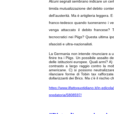
Alcuni segnali sembrano indicare un cert
timida mutualizzazione del debito cont
dell’austerità. Ma è artiglieria leggera.
franco-tedesco quando tuoneranno i veri c
venga attaccato il debito francese? T
tecnocratici nei Piigs? Questa ultima ipo
sfascisti e ultra-nazionalisti.
La Germania non intende rinunciare a un 
finire tra i Piigs. Un possibile assalto 
delle istituzioni europee. Quali armi? A
contrasto a largo raggio contro la mobi
americane. C) si possono neutralizzar
rilanciare forme di Tobin tax rafforzate
dollarizzanti dei Brics. Ma c’è il rischio 
https://www.ilfattoquotidiano.it/in-edicol
predatoria/5808597/