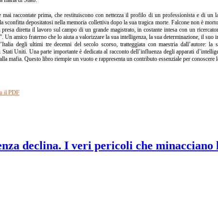
e mai raccontate prima, che restituiscono con nettezza il profilo di un professionista e di un l
alla sconfitta depositatosi nella memoria collettiva dopo la sua tragica morte. Falcone non è mo
presa diretta il lavoro sul campo di un grande magistrato, in costante intesa con un ricercato
. Un amico fraterno che lo aiuta a valorizzare la sua intelligenza, la sua determinazione, il suo i
Italia degli ultimi tre decenni del secolo scorso, tratteggiata con maestria dall’autore: la s
 Stati Uniti. Una parte importante è dedicata al racconto dell’influenza degli apparati d’intellig
a alla mafia. Questo libro riempie un vuoto e rappresenta un contributo essenziale per conoscere 
a il PDF
nza declina. I veri pericoli che minacciano