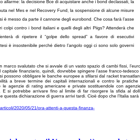
o allarme: la decisione Bce di acquistare anche i bond declassati, la
enuta nel Mes e nel Recovery Fund, la sospensione di alcune misure
 E si è messo da parte il cannone degli eurobond. Che cosa farà l’asse
olpi contro i bond italiani e quelli degli altri Piigs? Attenderà che
enterà di ripetere il “golpe dello spread” a favore di esecutivi
tesi è insostenibile perché dietro l’angolo oggi ci sono solo governi
marco svalutato che si avvale di un vasto spazio di cambi fissi, l’euro 
del capitale finanziario, quindi, dovrebbe spingere l’asse franco-tedes
) si possono obbligare le banche europee a sfilarsi dal racket transatla
lità a breve termine dei capitali internazionali e contro le pratiche 
e le agenzie di rating americane e private sostituendole con agenz
. E si potrebbe arrivare fino al limite di far risorgere la sfida al dol
che questa dichiarazione di guerra arrivi tardi. Cioè dopo che l’Italia sar
a/articoli/2020/05/21/ora-attenti-a-questa-finanza-