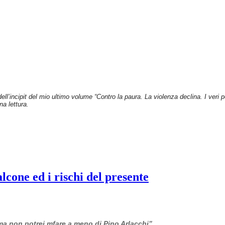
dell’incipit del mio ultimo volume “Contro la paura. La violenza declina. I veri
na lettura.
cone ed i rischi del presente
 ma non potrei mfare a meno di Pino Arlacchi”