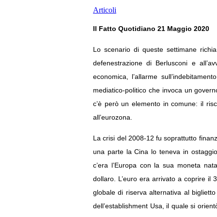
Articoli
Il Fatto Quotidiano 21 Maggio 2020
Lo scenario di queste settimane richia
defenestrazione di Berlusconi e all’a
economica, l’allarme sull’indebitamento
mediatico-politico che invoca un governo
c’è però un elemento in comune: il risch
all’eurozona.
La crisi del 2008-12 fu soprattutto finanz
una parte la Cina lo teneva in ostaggi
c’era l’Europa con la sua moneta nata
dollaro. L’euro era arrivato a coprire i
globale di riserva alternativa al bigliet
dell’establishment Usa, il quale si orien