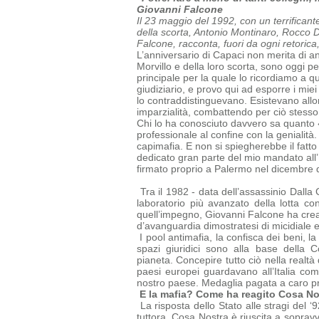
Giovanni Falcone
Il 23 maggio del 1992, con un terrificant
della scorta, Antonio Montinaro, Rocco Di 
Falcone, racconta, fuori da ogni retorica
L’anniversario di Capaci non merita di an
Morvillo e della loro scorta, sono oggi p
principale per la quale lo ricordiamo a 
giudiziario, e provo qui ad esporre i mie
lo contraddistinguevano. Esistevano allor
imparzialità, combattendo per ciò stesso
Chi lo ha conosciuto davvero sa quanto 
professionale al confine con la genialità.
capimafia.
E non si spiegherebbe il fatto
dedicato gran parte del mio mandato all’
firmato proprio a Palermo nel dicembre 
Tra il 1982 - data dell’assassinio Dalla 
laboratorio più avanzato della lotta co
quell’impegno, Giovanni Falcone ha creat
d’avanguardia dimostratesi di micidiale 
I pool antimafia, la confisca dei beni, la
spazi giuridici sono alla base della
C
pianeta.
Concepire tutto ciò nella realtà
paesi europei guardavano all’Italia c
nostro paese. Medaglia pagata a caro prez
E la mafia? Come ha reagito Cosa No
La risposta dello Stato alle stragi del 
tuttora. Cosa Nostra è riuscita a
sopravv