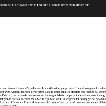
are sul tuo browser tutte le tipologie di cookie presenti in questo sito..
 con Giovanni Falcone? Quali erano le sue riflessioni più private? Come si svolgeva il suo lav
editi, Pino Arlacchi racconta per la prima volta la storia della sua amicizia con Falcone dal 1980 f
 a Palermo, l’eccezionale impresa conoscitiva e giudiziaria che porterà al maxiprocesso, i viaggi
 del grande traffico di eroina tra la Sicilia e gli Stati Uniti, la scoperta del riciclaggio nei paradi
ell’arrivo di Falcone a Roma, al ministero di Grazia e Giustizia, e del mancato pentimento di Tan
a mafia di Stato.