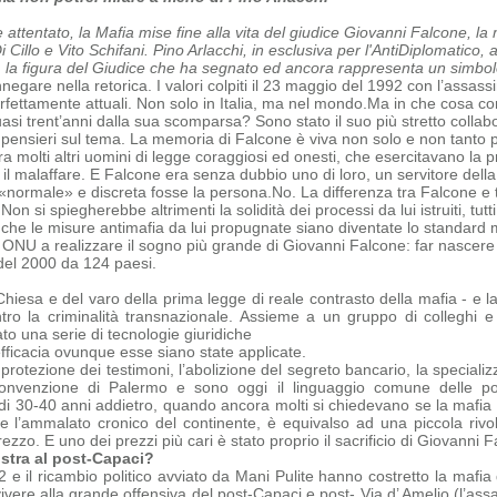
e attentato, la Mafia mise fine alla vita del giudice Giovanni Falcone, l
Cillo e Vito Schifani. Pino Arlacchi, in esclusiva per l'AntiDiplomatico, 
, la figura del Giudice che ha segnato ed ancora rappresenta un simbolo,
negare nella retorica. I valori colpiti il 23 maggio del 1992 con l’assas
erfettamente attuali. Non solo in Italia, ma nel mondo.
Ma in che cosa con
quasi trent’anni dalla sua scomparsa?
Sono stato il suo più stretto collab
i pensieri sul tema.
La memoria di Falcone è viva non solo e non tanto pe
a molti altri uomini di legge coraggiosi ed onesti, che
esercitavano la p
 il malaffare. E Falcone era senza dubbio uno di loro, un servitore dell
«normale» e discreta fosse la persona.
No. La differenza tra Falcone e tu
 Non si spiegherebbe altrimenti la solidità dei processi da lui istruiti, tu
 che le misure antimafia da lui propugnate siano diventate lo standard 
 ONU a realizzare il sogno più grande di Giovanni Falcone: far nascere 
del 2000 da 124 paesi.
Chiesa e del varo della prima legge di reale contrasto della mafia - e la
ntro la criminalità transnazionale. Assieme a un gruppo di colleghi 
o una serie di tecnologie giuridiche
efficacia ovunque esse siano state applicate.
 protezione dei testimoni, l’abolizione del segreto bancario, la specializz
onvenzione di Palermo e sono oggi il linguaggio comune delle polizi
 di 30-40 anni addietro, quando ancora molti si chiedevano se la mafia e
ome
l’ammalato cronico del continente, è equivalso ad una piccola rivo
zo. E uno dei prezzi più cari è stato proprio il sacrificio di Giovanni F
stra al post-Capaci?
‘92 e il ricambio politico avviato da Mani Pulite hanno costretto la maf
ivere alla grande offensiva del post-Capaci e post- Via d’ Amelio (l’ass