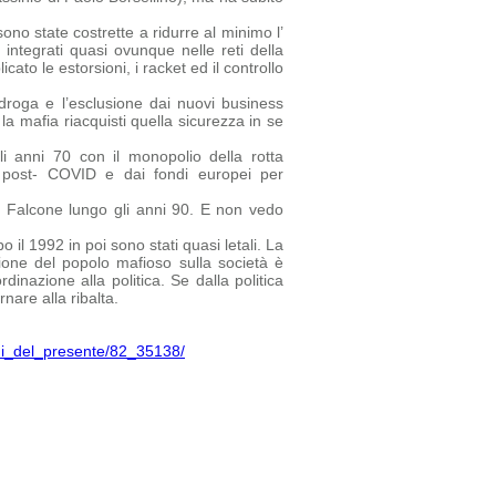
no state costrette a ridurre al minimo l’
 integrati quasi ovunque nelle reti della
ato le estorsioni, i racket ed il controllo
droga e l’esclusione dai nuovi business
la mafia riacquisti quella sicurezza in se
i anni 70 con il monopolio della rotta
ca post- COVID e dai fondi europei per
a Falcone lungo gli anni 90. E non vedo
 il 1992 in poi sono stati quasi letali. La
one del popolo mafioso sulla società è
inazione alla politica. Se dalla politica
nare alla ribalta.
chi_del_presente/82_35138/