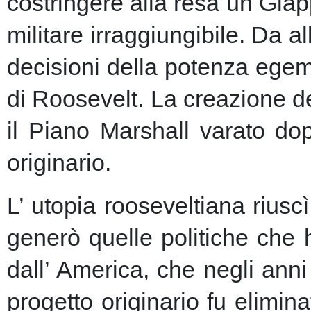
costringere alla resa un Giap
militare irraggiungibile.
Da al
decisioni della potenza egem
di Roosevelt. La creazione de
il Piano Marshall varato dop
originario.
L’ utopia rooseveltiana riusc
generò quelle politiche che 
dall’ America, che negli anni 
progetto originario fu elimin