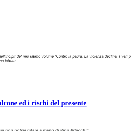
dell’incipit del mio ultimo volume “Contro la paura. La violenza declina. I veri
na lettura.
cone ed i rischi del presente
 ma non potrei mfare a meno di Pino Arlacchi”