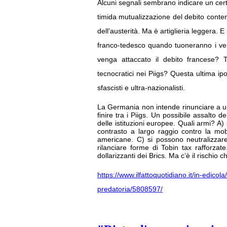
Alcuni segnali sembrano indicare un cert
timida mutualizzazione del debito cont
dell’austerità. Ma è artiglieria leggera.
franco-tedesco quando tuoneranno i veri c
venga attaccato il debito francese? T
tecnocratici nei Piigs? Questa ultima ipo
sfascisti e ultra-nazionalisti.
La Germania non intende rinunciare a un 
finire tra i Piigs. Un possibile assalto 
delle istituzioni europee. Quali armi? A
contrasto a largo raggio contro la mobi
americane. C) si possono neutralizzar
rilanciare forme di Tobin tax rafforzate
dollarizzanti dei Brics. Ma c’è il rischio 
https://www.ilfattoquotidiano.it/in-edicol
predatoria/5808597/