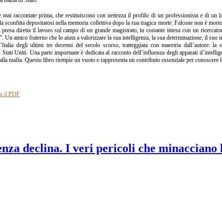
e mai raccontate prima, che restituiscono con nettezza il profilo di un professionista e di un l
alla sconfitta depositatosi nella memoria collettiva dopo la sua tragica morte. Falcone non è mo
presa diretta il lavoro sul campo di un grande magistrato, in costante intesa con un ricercato
. Un amico fraterno che lo aiuta a valorizzare la sua intelligenza, la sua determinazione, il suo i
Italia degli ultimi tre decenni del secolo scorso, tratteggiata con maestria dall’autore: la s
 Stati Uniti. Una parte importante è dedicata al racconto dell’influenza degli apparati d’intellig
a alla mafia. Questo libro riempie un vuoto e rappresenta un contributo essenziale per conoscere 
a il PDF
nza declina. I veri pericoli che minacciano