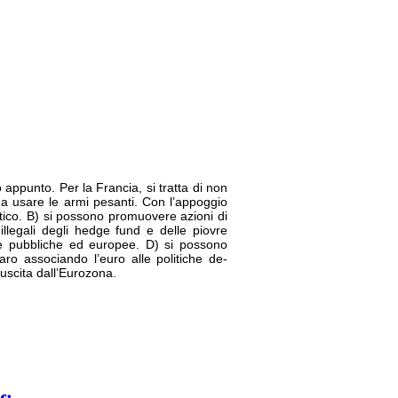
appunto. Per la Francia, si tratta di non
co a usare le armi pesanti. Con l’appoggio
ntico. B) si possono promuovere azioni di
illegali degli hedge fund e delle piovre
ie pubbliche ed europee. D) si possono
laro associando l’euro alle politiche de-
à uscita dall’Eurozona.