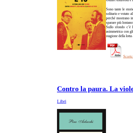
Sono tante le stori
solitario e votato 
perché mostrano in 
sparare più lontano”
Sullo sfondo c’è l’
asimmetrica con gli
stagione della lott
Scaric
Contro la paura. La viole
Libri