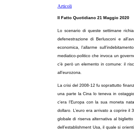
Articoli
Il Fatto Quotidiano 21 Maggio 2020
Lo scenario di queste settimane richia
defenestrazione di Berlusconi e all’a
economica, l’allarme sull’indebitamento
mediatico-politico che invoca un governo
c’è però un elemento in comune: il risch
all’eurozona.
La crisi del 2008-12 fu soprattutto finanz
una parte la Cina lo teneva in ostaggi
c’era l’Europa con la sua moneta nata
dollaro. L’euro era arrivato a coprire i
globale di riserva alternativa al bigliet
dell’establishment Usa, il quale si orien