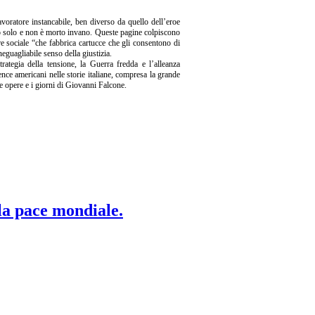
avoratore instancabile, ben diverso da quello dell’eroe
rto solo e non è morto invano. Queste pagine colpiscono
re sociale “che fabbrica cartucce che gli consentono di
neguagliabile senso della giustizia.
trategia della tensione, la Guerra fredda e l’alleanza
ence americani nelle storie italiane, compresa la grande
le opere e i giorni di Giovanni Falcone.
 la pace mondiale.