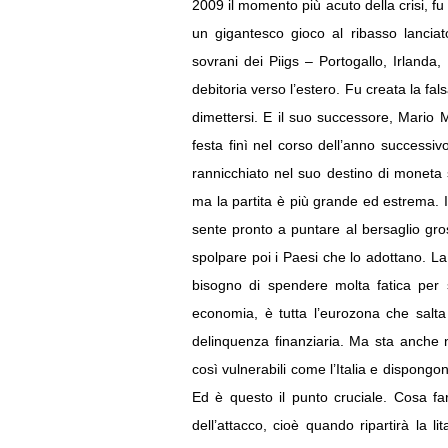
2009 il momento più acuto della crisi, fu 
un gigantesco gioco al ribasso lanciat
sovrani dei Piigs – Portogallo, Irlanda
debitoria verso l’estero. Fu creata la fal
dimettersi. E il suo successore, Mario 
festa finì nel corso dell’anno successi
rannicchiato nel suo destino di moneta se
ma la partita è più grande ed estrema. Il
sente pronto a puntare al bersaglio gros
spolpare poi i Paesi che lo adottano. La 
bisogno di spendere molta fatica per s
economia, è tutta l’eurozona che salta
delinquenza finanziaria. Ma sta anche n
così vulnerabili come l’Italia e dispongo
Ed è questo il punto cruciale. Cosa fa
dell’attacco, cioè quando ripartirà la li