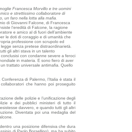
a moglie Francesca Morvillo e tre uomini
amico e strettissimo collaboratore di
 un faro nella lotta alla mafia.
sinio di Giovanni Falcone, di Francesca
siste l’eredità di Falcone, la ragione
oratore e amico al di fuori dell’ambiente
r le doti di coraggio e di umanità che
ropria professione con scrupolo ed
a legge senza pretese di
straordinarietà.
tti gli altri stava in un talento
tti conclusisi con condanne severe a feroci
mondiale in materia. E sono fiero di aver
un trattato universale antimafia.
Quello
 Conferenza di Palermo, l’Italia è stata il
e collaboratori che hanno poi proseguito
azione delle polizie e l’unificazione degli
e e dei pubblici ministeri di tutto il
sistesse davvero, e quando tutti gli altri
luzione. Diventata poi una medaglia del
alcone.
ia dentro una posizione difensiva che dura
assinio di Paolo Borsellino), ma ha subito