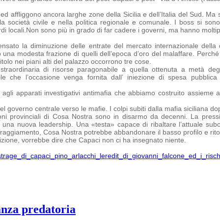
affliggono ancora larghe zone della Sicilia e dell’Italia del Sud. Ma so
la società civile e nella politica regionale e comunale. I boss si sono
i locali.
Non sono più in grado di far cadere i governi, ma hanno moltiplic
sato la diminuzione delle entrate del mercato internazionale della 
 una modesta frazione di quelli dell’epoca d’oro del malaffare.
Perché 
tolo nei piani alti del palazzo occorrono tre cose.
straordinaria di risorse paragonabile a quella ottenuta a metà degl
bile che
l’occasione venga fornita dall’ iniezione di spesa pubbli
agli apparati investigativi antimafia che abbiamo costruito assieme 
 governo centrale verso le mafie. I colpi subiti dalla mafia siciliana dopo
ni provinciali di Cosa Nostra sono in disarmo da decenni. La pressi
na nuova leadership. Una «testa» capace di ribaltare l’attuale subord
oraggiamento, Cosa Nostra potrebbe abbandonare il basso profilo e ritor
ione, vorrebbe dire che Capaci non ci ha insegnato niente.
s-strage_di_capaci_pino_arlacchi_leredit_di_giovanni_falcone_ed_i_ris
anza predatoria