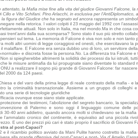
e attentato, la Mafia mise fine alla vita del giudice Giovanni Falcone, l
Cillo e Vito Schifani. Pino Arlacchi, in esclusiva per l'AntiDiplomatico, 
, la figura del Giudice che ha segnato ed ancora rappresenta un simbolo,
negare nella retorica. I valori colpiti il 23 maggio del 1992 con l’assas
erfettamente attuali. Non solo in Italia, ma nel mondo.
Ma in che cosa con
quasi trent’anni dalla sua scomparsa?
Sono stato il suo più stretto collab
i pensieri sul tema.
La memoria di Falcone è viva non solo e non tanto pe
a molti altri uomini di legge coraggiosi ed onesti, che
esercitavano la p
 il malaffare. E Falcone era senza dubbio uno di loro, un servitore dell
«normale» e discreta fosse la persona.
No. La differenza tra Falcone e tu
 Non si spiegherebbe altrimenti la solidità dei processi da lui istruiti, tu
 che le misure antimafia da lui propugnate siano diventate lo standard 
 ONU a realizzare il sogno più grande di Giovanni Falcone: far nascere 
del 2000 da 124 paesi.
Chiesa e del varo della prima legge di reale contrasto della mafia - e la
ntro la criminalità transnazionale. Assieme a un gruppo di colleghi 
o una serie di tecnologie giuridiche
efficacia ovunque esse siano state applicate.
 protezione dei testimoni, l’abolizione del segreto bancario, la specializz
onvenzione di Palermo e sono oggi il linguaggio comune delle polizi
 di 30-40 anni addietro, quando ancora molti si chiedevano se la mafia e
ome
l’ammalato cronico del continente, è equivalso ad una piccola rivo
zo. E uno dei prezzi più cari è stato proprio il sacrificio di Giovanni F
stra al post-Capaci?
‘92 e il ricambio politico avviato da Mani Pulite hanno costretto la maf
ivere alla grande offensiva del post-Capaci e post- Via d’ Amelio (l’ass