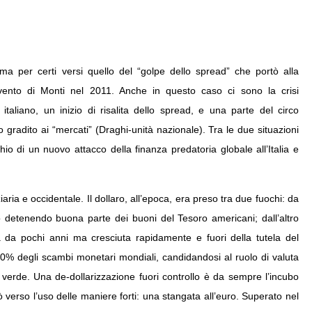
ma per certi versi quello del “golpe dello spread” che portò alla
vvento di Monti nel 2011. Anche in questo caso ci sono la crisi
 italiano, un inizio di risalita dello spread, e una parte del circo
 gradito ai “mercati” (Draghi-unità nazionale). Tra le due situazioni
io di un nuovo attacco della finanza predatoria globale all’Italia e
iaria e occidentale. Il dollaro, all’epoca, era preso tra due fuochi: da
o detenendo buona parte dei buoni del Tesoro americani; dall’altro
 da pochi anni ma cresciuta rapidamente e fuori della tutela del
l 30% degli scambi monetari mondiali, candidandosi al ruolo di valuta
to verde. Una de-dollarizzazione fuori controllo è da sempre l’incubo
tò verso l’uso delle maniere forti: una stangata all’euro. Superato nel