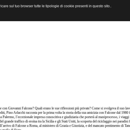
are sul tuo browser tutte le tipologie di cookie presenti in questo sito..
 con Giovanni Falcone? Quali erano le sue riflessioni più private? Come si svolgeva il suo lav
editi, Pino Arlacchi racconta per la prima volta la storia della sua amicizia con Falcone dal 1980 f
 a Palermo, l’eccezionale impresa conoscitiva e giudiziaria che porterà al maxiprocesso, i viaggi
 del grande traffico di eroina tra la Sicilia e gli Stati Uniti, la scoperta del riciclaggio nei paradi
ell’arrivo di Falcone a Roma, al ministero di Grazia e Giustizia, e del mancato pentimento di Tan
a mafia di Stato.