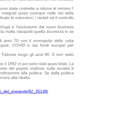
no state costrette a ridurre al minimo l’
 integrati quasi ovunque nelle reti della
ato le estorsioni, i racket ed il controllo
droga e l’esclusione dai nuovi business
la mafia riacquisti quella sicurezza in se
i anni 70 con il monopolio della rotta
ca post- COVID e dai fondi europei per
a Falcone lungo gli anni 90. E non vedo
 il 1992 in poi sono stati quasi letali. La
one del popolo mafioso sulla società è
inazione alla politica. Se dalla politica
nare alla ribalta.
chi_del_presente/82_35138/