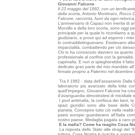
Giovanni Falcone
Il 23 maggio del 1992, con un terrificant
della scorta, Antonio Montinaro, Rocco Di 
Falcone, racconta, fuori da ogni retorica
L’anniversario di Capaci non merita di an
Morvillo e della loro scorta, sono oggi p
principale per la quale lo ricordiamo a 
giudiziario, e provo qui ad esporre i mie
lo contraddistinguevano. Esistevano allor
imparzialità, combattendo per ciò stesso
Chi lo ha conosciuto davvero sa quanto 
professionale al confine con la genialità.
capimafia.
E non si spiegherebbe il fatto
dedicato gran parte del mio mandato all’
firmato proprio a Palermo nel dicembre 
Tra il 1982 - data dell’assassinio Dalla 
laboratorio più avanzato della lotta co
quell’impegno, Giovanni Falcone ha creat
d’avanguardia dimostratesi di micidiale 
I pool antimafia, la confisca dei beni, la
spazi giuridici sono alla base della
C
pianeta.
Concepire tutto ciò nella realtà
paesi europei guardavano all’Italia c
nostro paese. Medaglia pagata a caro prez
E la mafia? Come ha reagito Cosa No
La risposta dello Stato alle stragi del 
tuttora. Cosa Nostra è riuscita a
sopravv