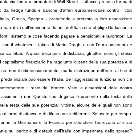
data via libera ai predatori di Wall Street. L’attacco prese la forma di
o da hedge funds e banche d’affari euroamericane contro i titoli
, Italia, Grecia, Spagna – prendendo a pretesto la loro esposizione
sa narrativa dell’imminente default dell’Italia che obbligò Berlusconi a
Monti, sistemò le cose facendo pagare a pensionati e lavoratori. La
vo con il whatever it takes di Mario Draghi e con l’euro bastonato e
nza Stato. A quasi dieci anni di distanza, gli attori sono gli stessi
 capitalismo finanziario ha raggiunto lo zenit della sua potenza e si
so: non il ridimensionamento, ma la distruzione dell’euro al fine di
preda iniziale può essere l’Italia. Se l’aggressione funziona non c’è
ottomettere il resto del branco. Viste le dimensioni della nostra
 assieme a noi. Questo tipo di gioco è presente nella testa della
ella testa delle sue potenziali vittime, alcune delle quali non sono
no di armi di attacco e di difesa non indifferenti. Se usate per tempo.
ranno la Germania e la Francia per difendere l’eurozona all’inizio
tania sul pericolo di default dell’Italia con impennata dello spread?