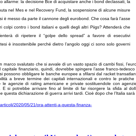
o allarme: la decisione Bce di acquistare anche i bond declassati, la
enuta nel Mes e nel Recovery Fund, la sospensione di alcune misure
 E si è messo da parte il cannone degli eurobond. Che cosa farà l’asse
olpi contro i bond italiani e quelli degli altri Piigs? Attenderà che
enterà di ripetere il “golpe dello spread” a favore di esecutivi
tesi è insostenibile perché dietro l’angolo oggi ci sono solo governi
marco svalutato che si avvale di un vasto spazio di cambi fissi, l’euro 
del capitale finanziario, quindi, dovrebbe spingere l’asse franco-tedes
) si possono obbligare le banche europee a sfilarsi dal racket transatla
lità a breve termine dei capitali internazionali e contro le pratiche 
e le agenzie di rating americane e private sostituendole con agenz
. E si potrebbe arrivare fino al limite di far risorgere la sfida al dol
che questa dichiarazione di guerra arrivi tardi. Cioè dopo che l’Italia sar
a/articoli/2020/05/21/ora-attenti-a-questa-finanza-