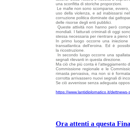
una sconfitta di storiche proporzioni.
Le mafie non sono scomparse, evvero, ed 
uso della violenza, e ad inabissarsi nel
corruzione politica dominate dai gattopard
delle risorse degli enti pubblici.
Queste attività non hanno però compen
mondiali. I fatturati criminali di oggi
sono
stessa necessaria per rientrare a pieno ti
In primo luogo occorre una iniezione 
transatlantica dell’eroina. Ed è possi
la ricostruzione.
In secondo luogo occorre una spallata 
segnali rilevanti in questa direzione.
Ma ciò che più conta è l’atteggiamento del
Commissione regionale e le
Commissio
rimasta pervasiva, ma non si è formata u
corrotta arrivassero nuovi segnali di inc
Se ciò avvenisse senza adeguata opposiz
https://www.lantidiplomatico.it/dettnew
Ora attenti a questa Fin