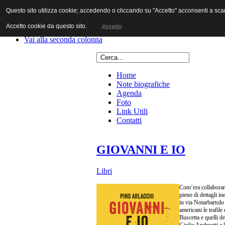
Questo sito utilizza cookie; accedendo o cliccando su "Accetto" acconsenti a scaric
Vai al contenuto
Vai alla navigazione principale
Accetto cookie da questo sito.
Accetto
Vai alla prima colonna
Vai alla seconda colonna
Home
Note biografiche
Agenda
Foto
Link Utili
Contatti
GIOVANNI E IO
Libri
Com’era collaborare
pieno di dettagli in
in via Notarbartolo
americani le trafile
Buscetta e quelli d
Giulio Andreotti e l