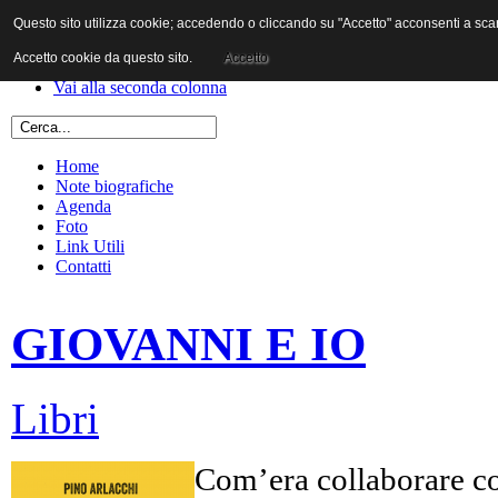
Questo sito utilizza cookie; accedendo o cliccando su "Accetto" acconsenti a scaric
Vai al contenuto
Vai alla navigazione principale
Accetto cookie da questo sito.
Accetto
Vai alla prima colonna
Vai alla seconda colonna
Home
Note biografiche
Agenda
Foto
Link Utili
Contatti
GIOVANNI E IO
Libri
Com’era collaborare co