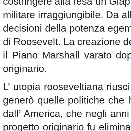
costringere alla resa un Giap
militare irraggiungibile.
Da al
decisioni della potenza egem
di Roosevelt. La creazione de
il Piano Marshall varato dop
originario.
L’ utopia rooseveltiana riusc
generò quelle politiche che 
dall’ America, che negli anni 
progetto originario fu elimin